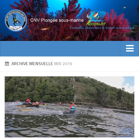
ACTUALITES
ARCHIVE MENSUELLE
MAI 2019
EVENEMENTS
INFOS CNV
Bienvenue
Contacts
Documents utiles
Encadrement
Historique