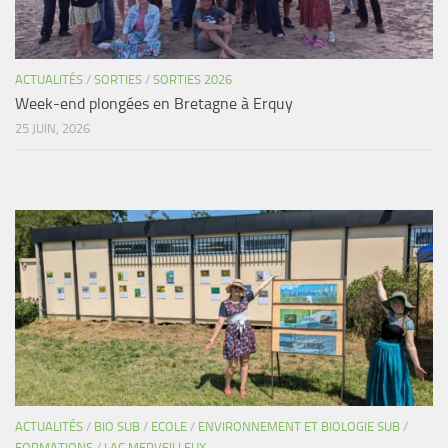
ACTUALITÉS
/
SORTIES
/
SORTIES 2026
Week-end plongées en Bretagne à Erquy
25 JUIN, 2026
ACTUALITÉS
/
BIO SUB
/
ECOLE
/
ENVIRONNEMENT ET BIOLOGIE SUB
/
FORMATIONS
/
LAC MERVEILLEUX