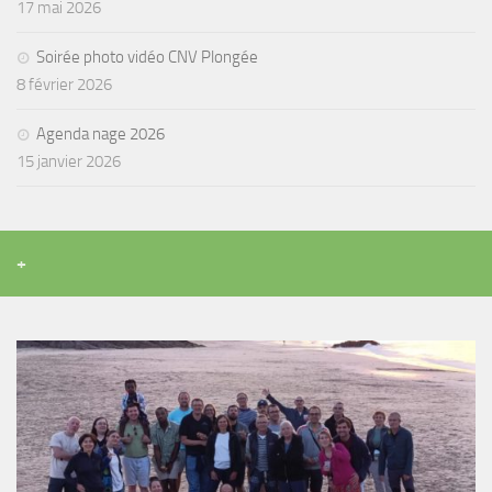
17 mai 2026
Agenda
Soirée photo vidéo CNV Plongée
Les Palmes du Lac
8 février 2026
Résultats Compétitions
Agenda nage 2026
MATERIEL
15 janvier 2026
Section Matériel
Occasions
+