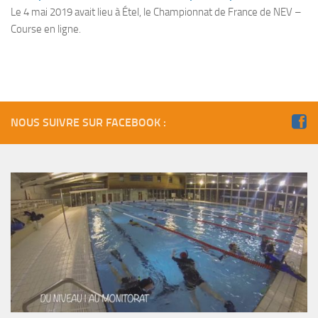
Fosse
Le 4 mai 2019 avait lieu à Étel, le Championnat de France de NEV –
Course en ligne.
Sorties techniques
APNEE
SORTIES
Sorties 2026
NOUS SUIVRE SUR FACEBOOK :
Sorties 2025
Sorties 2024
Sorties 2023
Sorties 2022
Sorties 2021
Sorties 2020
Sorties 2019
Sorties 2018