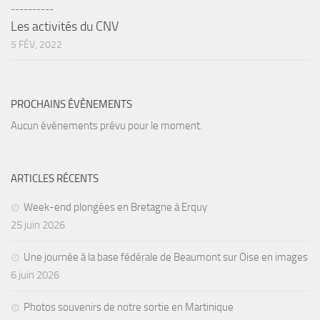
sorties 2017
----------
Les activités du CNV
Sorties 2016
5 FÉV, 2022
Sorties 2015
Sorties 2014
BIO SUB
PROCHAINS ÉVÈNEMENTS
Environnement et Biologie Sub
Aucun évènements prévu pour le moment.
Formations
Lac Merveilleux
ARTICLES RÉCENTS
AUDIOVISUEL
Week-end plongées en Bretagne à Erquy
Photo
25 juin 2026
Vidéo
Une journée à la base fédérale de Beaumont sur Oise en images
Peinture
6 juin 2026
NAGE
Photos souvenirs de notre sortie en Martinique
NAP / NEV