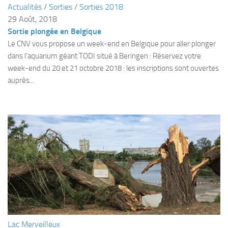
Actualités
/
Sorties
/
Sorties 2018
Plouf
29 Août, 2018
Sortie plongée en Belgique
ECOLE DE PLONGEE
Le CNV vous propose un week-end en Belgique pour aller plonger
Formations
dans l’aquarium géant TODI situé à Beringen : Réservez votre
Jeune plongeur
week-end du 20 et 21 octobre 2018 : les inscriptions sont ouvertes
auprès...
Plongeur N1
Plongeur N2
Plongeur N3
Maintien des acquis
Guide de palanquée N4
Initiateur
Moniteur Fédéral
Organisation
Responsables
Lac Merveilleux