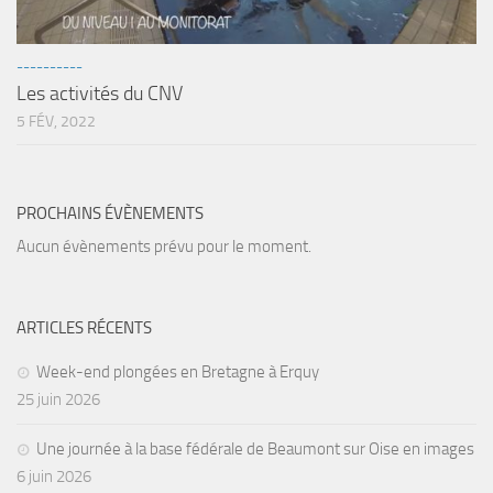
sorties 2017
Sorties 2016
----------
Sorties 2015
Les activités du CNV
Sorties 2014
5 FÉV, 2022
BIO SUB
Environnement et Biologie Sub
PROCHAINS ÉVÈNEMENTS
Formations
Aucun évènements prévu pour le moment.
Lac Merveilleux
AUDIOVISUEL
ARTICLES RÉCENTS
Photo
Week-end plongées en Bretagne à Erquy
Vidéo
25 juin 2026
Peinture
NAGE
Une journée à la base fédérale de Beaumont sur Oise en images
6 juin 2026
NAP / NEV