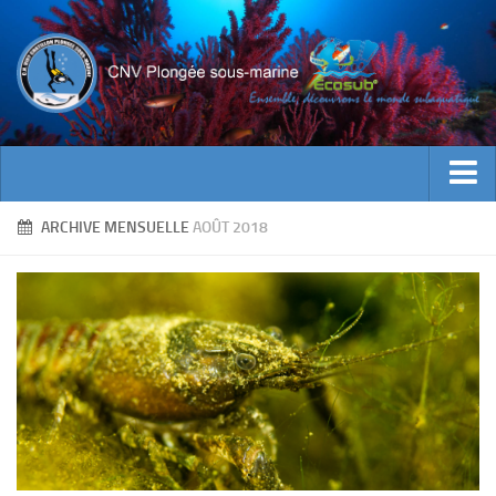
ACTUALITES
ARCHIVE MENSUELLE
AOÛT 2018
EVENEMENTS
INFOS CNV
Bienvenue
Contacts
Documents utiles
Encadrement
Historique