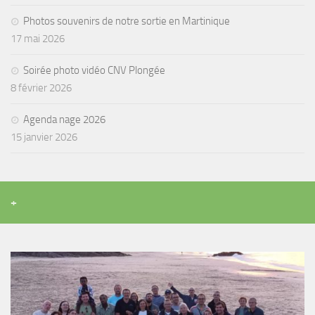
Agenda
Photos souvenirs de notre sortie en Martinique
17 mai 2026
Les Palmes du Lac
Résultats Compétitions
Soirée photo vidéo CNV Plongée
8 février 2026
MATERIEL
Section Matériel
Agenda nage 2026
15 janvier 2026
Occasions
+