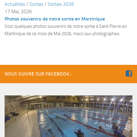
Actualités
/
Sorties
/
Sorties 2026
Plouf
17 Mai, 2026
Photos souvenirs de notre sortie en Martinique
ECOLE DE PLONGEE
Voici quelques photos souvenirs de notre sortie à Saint Pierre en
Formations
Martinique de ce mois de Mai 2026, merci aux photographes.
Jeune plongeur
Plongeur N1
Plongeur N2
Plongeur N3
NOUS SUIVRE SUR FACEBOOK :
Maintien des acquis
Guide de palanquée N4
Initiateur
Moniteur Fédéral
Organisation
Responsables