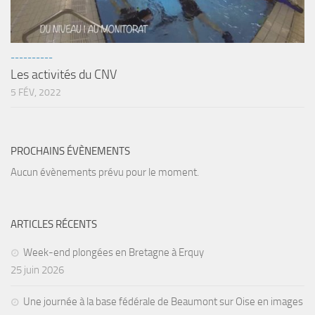
Fosse
Sorties techniques
APNEE
----------
Les activités du CNV
SORTIES
5 FÉV, 2022
Sorties 2026
Sorties 2025
PROCHAINS ÉVÈNEMENTS
Sorties 2024
Aucun évènements prévu pour le moment.
Sorties 2023
Sorties 2022
Sorties 2021
ARTICLES RÉCENTS
Sorties 2020
Week-end plongées en Bretagne à Erquy
25 juin 2026
Sorties 2019
Sorties 2018
Une journée à la base fédérale de Beaumont sur Oise en images