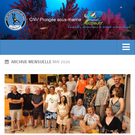
ACTUALITES
ARCHIVE MENSUELLE
MAI 2026
EVENEMENTS
INFOS CNV
Bienvenue
Contacts
Documents utiles
Encadrement
Historique