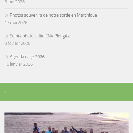
sorties 2017
6 juin 2026
Sorties 2016
Photos souvenirs de notre sortie en Martinique
Sorties 2015
17 mai 2026
Sorties 2014
Soirée photo vidéo CNV Plongée
BIO SUB
8 février 2026
Environnement et Biologie Sub
Agenda nage 2026
Formations
15 janvier 2026
Lac Merveilleux
AUDIOVISUEL
Photo
+
Vidéo
Peinture
NAGE
NAP / NEV