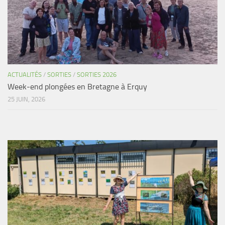
Agenda
Les Palmes du Lac
Résultats Compétitions
MATERIEL
ACTUALITÉS
/
SORTIES
/
SORTIES 2026
Section Matériel
Week-end plongées en Bretagne à Erquy
Occasions
25 JUIN, 2026