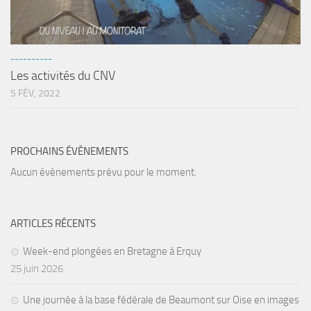
sorties 2017
Sorties 2016
Sorties 2015
----------
Sorties 2014
Les activités du CNV
5 FÉV, 2022
BIO SUB
Environnement et Biologie Sub
Formations
PROCHAINS ÉVÈNEMENTS
Lac Merveilleux
Aucun évènements prévu pour le moment.
AUDIOVISUEL
Photo
ARTICLES RÉCENTS
Vidéo
Week-end plongées en Bretagne à Erquy
Peinture
25 juin 2026
NAGE
Une journée à la base fédérale de Beaumont sur Oise en images
NAP / NEV