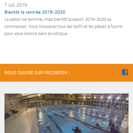
Fosse
7 Juil, 2019
Bientôt la rentrée 2019-2020
Sorties techniques
La saison se termine, mais bientôt la saison 2019-2020 va
APNEE
commencer. Vous trouverez tous les tarifs et les pièces à fournir
pour vous inscrire dans la rubrique :
SORTIES
Sorties 2026
Sorties 2025
Sorties 2024
NOUS SUIVRE SUR FACEBOOK :
Sorties 2023
Sorties 2022
Sorties 2021
Sorties 2020
Sorties 2019
Sorties 2018