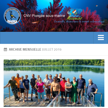
ACTUALITES
ARCHIVE MENSUELLE
JUILLET 2019
EVENEMENTS
INFOS CNV
Bienvenue
Contacts
Documents utiles
Encadrement
Historique