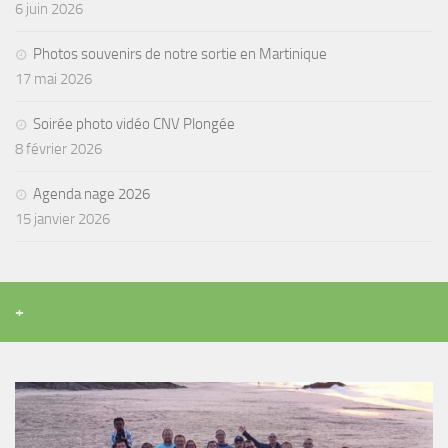
6 juin 2026
Agenda
Photos souvenirs de notre sortie en Martinique
Les Palmes du Lac
17 mai 2026
Résultats Compétitions
Soirée photo vidéo CNV Plongée
MATERIEL
8 février 2026
Section Matériel
Agenda nage 2026
Occasions
15 janvier 2026
+