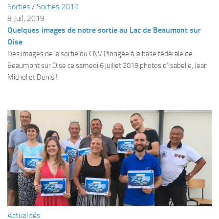
Sorties
/
Sorties 2019
Plouf
8 Juil, 2019
Quelques images de notre sortie au Lac de Beaumont sur
ECOLE DE PLONGEE
Oise
Formations
Des images de la sortie du CNV Plongée à la base fédérale de
Jeune plongeur
Beaumont sur Oise ce samedi 6 juillet 2019 photos d’Isabelle, Jean
Michel et Denis !
Plongeur N1
Plongeur N2
Plongeur N3
Maintien des acquis
Guide de palanquée N4
Initiateur
Moniteur Fédéral
Organisation
Responsables
Actualités