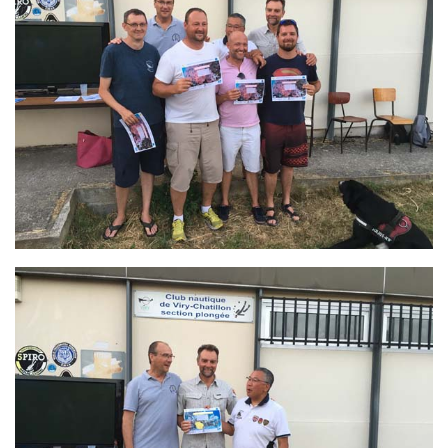
Agenda
Les Palmes du Lac
Résultats Compétitions
MATERIEL
Section Matériel
Occasions