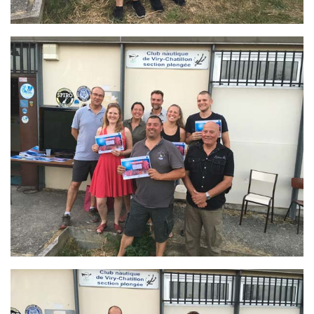
sorties 2017
Sorties 2016
Sorties 2015
Sorties 2014
BIO SUB
Environnement et Biologie Sub
Formations
Lac Merveilleux
AUDIOVISUEL
Photo
Vidéo
Peinture
NAGE
NAP / NEV