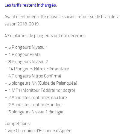
Les tarifs restent inchangés.
Plouf
Avant d’entamer cette nouvelle saison, retour sur le bilan de la
ECOLE DE PLONGEE
saison 2018-2019.
Formations
47 diplômes de plongeurs ont été décernés:
Jeune plongeur
– 5 Plongeurs Niveau 1
Plongeur N1
– 1 Plongeur PE40
Plongeur N2
– 8 Plongeurs Niveau 2
– 14 Plongeurs Nitrox Elémentaire
Plongeur N3
– 4 Plongeurs Nitrox Confirmé
Maintien des acquis
– 5 plongeurs N4 (Guide de Palanquée)
Guide de palanquée N4
– 1 MF1 (Moniteur Fédéral 1er degré)
– 2 Apnéistes confirmés eau libre
Initiateur
– 2 Apnéistes confirmés indoor
Moniteur Fédéral
– 5 plongeurs Niveau 1 Biologie
Organisation
Compétitions :
Responsables
1 vice Champion d’Essonne d’Apnée