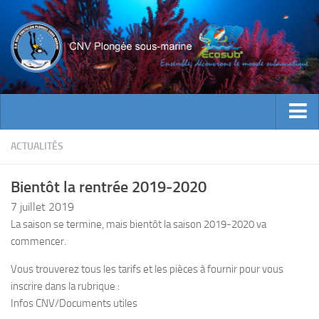
ACTUALITES
ACTUALITÉS
EVENEMENTS
Bientôt la rentrée 2019-2020
INFOS CNV
7 juillet 2019
Bienvenue
La saison se termine, mais bientôt la saison 2019-2020 va
commencer.
Contacts
Documents utiles
Vous trouverez tous les tarifs et les pièces à fournir pour vous
inscrire dans la rubrique :
Encadrement
Infos CNV/Documents utiles
Historique