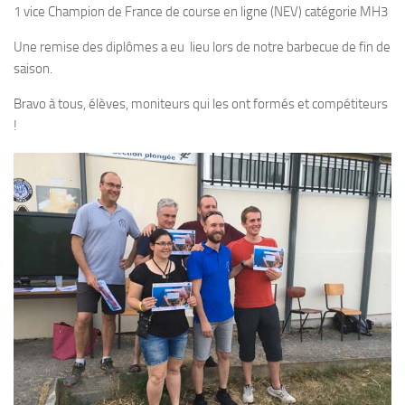
1 vice Champion de France de course en ligne (NEV) catégorie MH3
Fosse
Sorties techniques
Une remise des diplômes a eu lieu lors de notre barbecue de fin de
saison.
APNEE
Bravo à tous, élèves, moniteurs qui les ont formés et compétiteurs
SORTIES
!
Sorties 2026
Sorties 2025
Sorties 2024
Sorties 2023
Sorties 2022
Sorties 2021
Sorties 2020
Sorties 2019
Sorties 2018