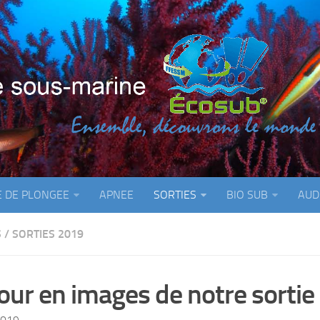
E DE PLONGEE
APNEE
SORTIES
BIO SUB
AUD
S
/
SORTIES 2019
our en images de notre sorti