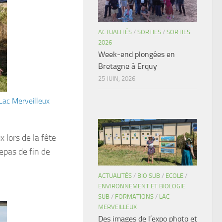
ACTUALITÉS
/
SORTIES
/
SORTIES
2026
Week-end plongées en
Bretagne à Erquy
25 JUIN, 2026
Lac Merveilleux
 lors de la fête
epas de fin de
ACTUALITÉS
/
BIO SUB
/
ECOLE
/
ENVIRONNEMENT ET BIOLOGIE
SUB
/
FORMATIONS
/
LAC
MERVEILLEUX
Des images de l’expo photo et