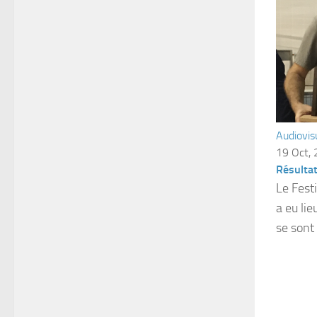
Audiovis
19 Oct,
Résulta
Le Fest
a eu li
se sont