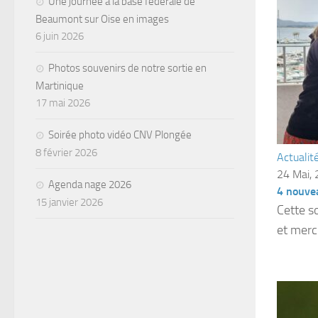
Une journée à la base fédérale de
Beaumont sur Oise en images
6 juin 2026
Photos souvenirs de notre sortie en
Martinique
17 mai 2026
Soirée photo vidéo CNV Plongée
8 février 2026
Actualit
24 Mai,
Agenda nage 2026
4 nouve
15 janvier 2026
Cette s
et merci