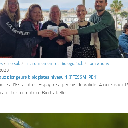
és
/
Bio sub
/
Environnement et Biologie Sub
/
Formations
 2023
aux plongeurs biologistes niveau 1 (FFESSM-PB1)
ortie à l’Estartit en Espagne a permis de valider 4 nouveaux 
 à notre formatrice Bio Isabelle.