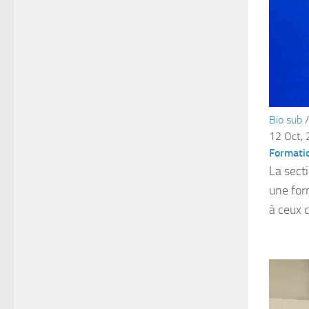
Bio sub
12 Oct,
Formati
La sect
une for
à ceux q