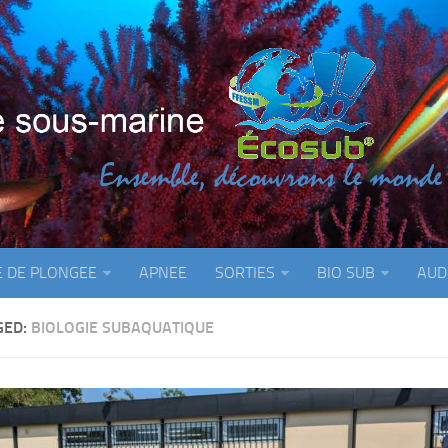
E DE PLONGEE
APNEE
SORTIES
BIO SUB
AUD
GED:
BIOLOGIE SUBAQUATIQUE