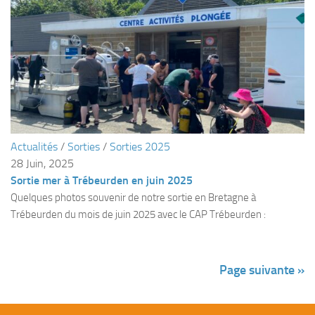
Agenda
Les Palmes du Lac
Résultats Compétitions
MATERIEL
Section Matériel
Occasions
Actualités
/
Sorties
/
Sorties 2025
28 Juin, 2025
Sortie mer à Trébeurden en juin 2025
Quelques photos souvenir de notre sortie en Bretagne à
Trébeurden du mois de juin 2025 avec le CAP Trébeurden :
Page suivante »