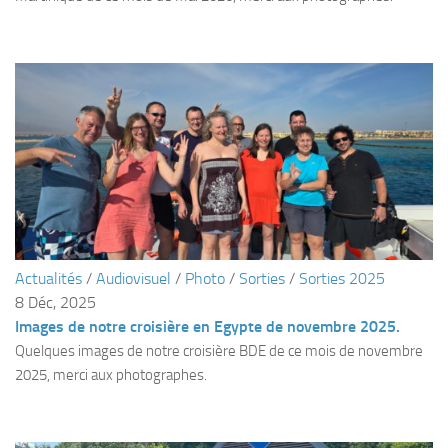
sorties 2017
Sorties 2016
Sorties 2015
Sorties 2014
BIO SUB
Environnement et Biologie Sub
Formations
Lac Merveilleux
AUDIOVISUEL
Actualités
/
Audiovisuel
/
Photo
/
Sorties
/
Sorties 2025
8 Déc, 2025
Photo
Images de notre croisière en Egypte de novembre 2025.
Vidéo
Quelques images de notre croisière BDE de ce mois de novembre
Peinture
2025, merci aux photographes.
NAGE
NAP / NEV