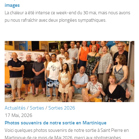
Fosse
images
La chaleur a été intense ce week-end du 30 mai, mais nous avons
Sorties techniques
pu nous rafraîchir avec deux plongées sympathiques.
APNEE
SORTIES
Sorties 2026
Sorties 2025
Sorties 2024
Sorties 2023
Sorties 2022
Sorties 2021
Actualités
/
Sorties
/
Sorties 2026
Sorties 2020
17 Mai, 2026
Sorties 2019
Photos souvenirs de notre sortie en Martinique
Sorties 2018
Voici quelques photos souvenirs de notre sortie à Saint Pierre en
Martinique de ce mois de Mai 2026, merci aux photographes.