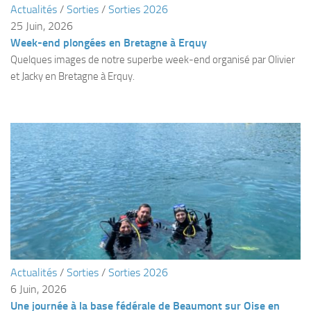
Actualités
/
Sorties
/
Sorties 2026
Plouf
25 Juin, 2026
Week-end plongées en Bretagne à Erquy
ECOLE DE PLONGEE
Quelques images de notre superbe week-end organisé par Olivier
Formations
et Jacky en Bretagne à Erquy.
Jeune plongeur
Plongeur N1
Plongeur N2
Plongeur N3
Maintien des acquis
Guide de palanquée N4
Initiateur
Moniteur Fédéral
Actualités
/
Sorties
/
Sorties 2026
Organisation
6 Juin, 2026
Responsables
Une journée à la base fédérale de Beaumont sur Oise en