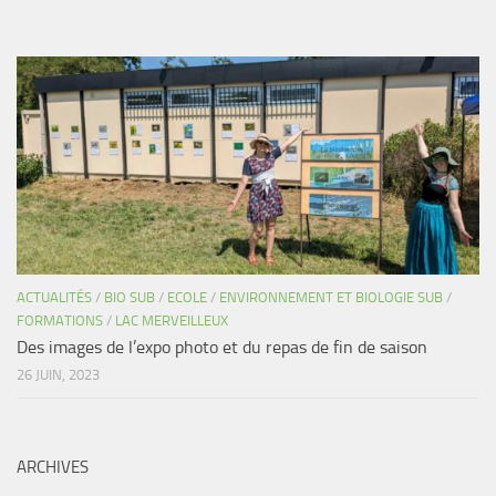
ACTUALITÉS
/
BIO SUB
/
ECOLE
/
ENVIRONNEMENT ET BIOLOGIE SUB
/
FORMATIONS
/
LAC MERVEILLEUX
Des images de l’expo photo et du repas de fin de saison
26 JUIN, 2023
ARCHIVES