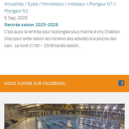
Actualités
/
Ecole
/
Formations
/
Initiateur
/
Plongeur N1
/
Plouf
Plongeur N2
6 Sep, 2025
ECOLE DE PLONGEE
Rentrée saison 2025-2026
Formations
C’est aussi la rentrée pour la plongée sous marine à Viry Chatillon.
Jeune plongeur
Voici pour cette saison les horaires des activités à la piscine des
Lacs Le lundi 21:00 – 23:00 (accès bassin...
Plongeur N1
Plongeur N2
Plongeur N3
Maintien des acquis
NOUS SUIVRE SUR FACEBOOK :
Guide de palanquée N4
Initiateur
Moniteur Fédéral
Organisation
Responsables