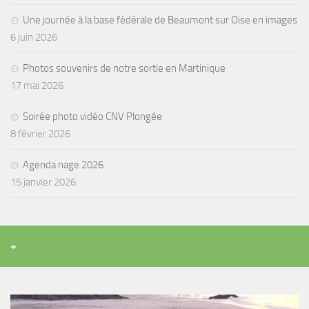
sorties 2017
Une journée à la base fédérale de Beaumont sur Oise en images
Sorties 2016
6 juin 2026
Sorties 2015
Photos souvenirs de notre sortie en Martinique
Sorties 2014
17 mai 2026
BIO SUB
Soirée photo vidéo CNV Plongée
Environnement et Biologie Sub
8 février 2026
Formations
Lac Merveilleux
Agenda nage 2026
15 janvier 2026
AUDIOVISUEL
Photo
Vidéo
+
Peinture
NAGE
NAP / NEV