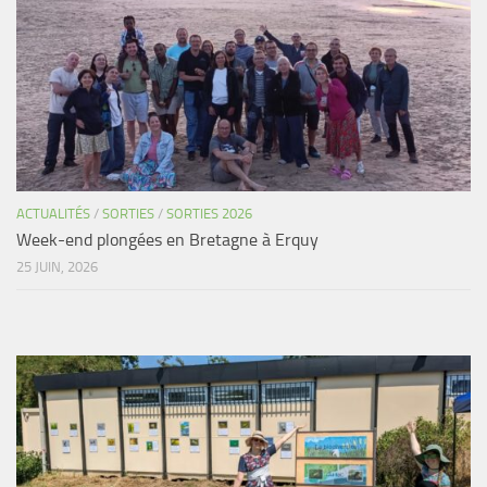
Agenda
Les Palmes du Lac
Résultats Compétitions
MATERIEL
Section Matériel
Occasions
ACTUALITÉS
/
SORTIES
/
SORTIES 2026
Week-end plongées en Bretagne à Erquy
25 JUIN, 2026