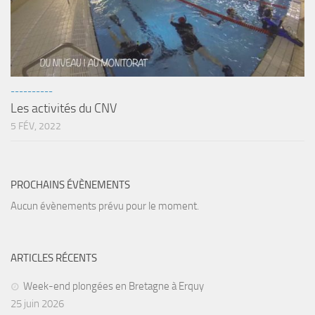
Fosse
Sorties techniques
APNEE
SORTIES
----------
Les activités du CNV
Sorties 2026
5 FÉV, 2022
Sorties 2025
Sorties 2024
Sorties 2023
PROCHAINS ÉVÈNEMENTS
Sorties 2022
Aucun évènements prévu pour le moment.
Sorties 2021
Sorties 2020
ARTICLES RÉCENTS
Sorties 2019
Week-end plongées en Bretagne à Erquy
Sorties 2018
25 juin 2026