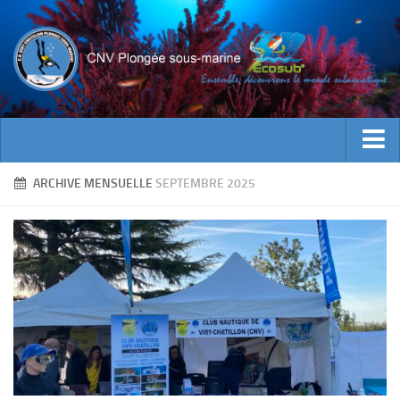
ACTUALITES
ARCHIVE MENSUELLE
SEPTEMBRE 2025
EVENEMENTS
INFOS CNV
Bienvenue
Contacts
Documents utiles
Encadrement
Historique