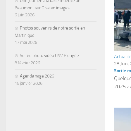
Une journée à la base fédérale de
Beaumont sur Oise en images
6 juin 2026
Photos souvenirs de notre sortie en
Martinique
17 mai 2026
Soirée photo vidéo CNV Plongée
Actualit
8 février 2026
28 Juin,
Sortie m
Agenda nage 2026
Quelque
15 janvier 2026
2025 av