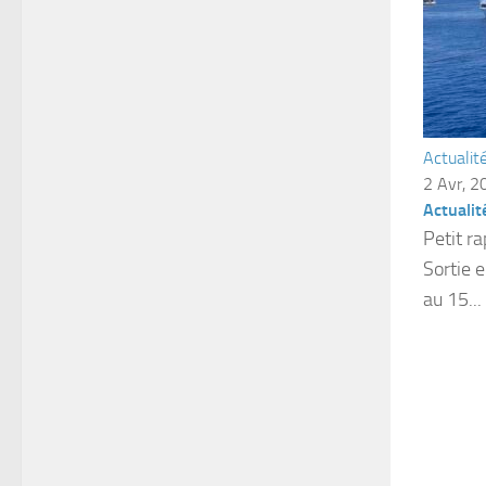
Actualit
2 Avr, 2
Actualit
Petit r
Sortie 
au 15...