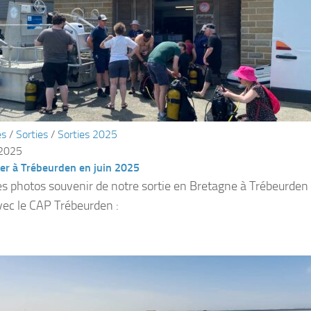
és
/
Sorties
/
Sorties 2025
 2025
er à Trébeurden en juin 2025
s photos souvenir de notre sortie en Bretagne à Trébeurden 
ec le CAP Trébeurden :