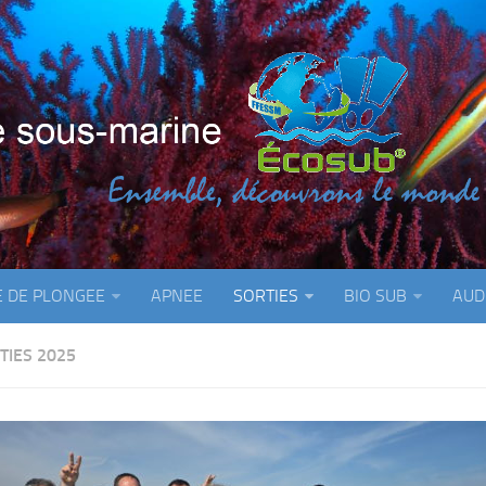
E DE PLONGEE
APNEE
SORTIES
BIO SUB
AUD
TIES 2025