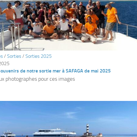
és
/
Sorties
/
Sorties 2025
 2025
souvenirs de notre sortie mer à SAFAGA de mai 2025
ux photographes pour ces images