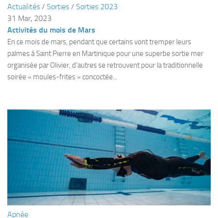
Actualités
/
Sorties
/
Sorties 2023
Plouf
31 Mar, 2023
Activités du mois de Mars
ECOLE DE PLONGEE
En ce mois de mars, pendant que certains vont tremper leurs
Formations
palmes à Saint Pierre en Martinique pour une superbe sortie mer
Jeune plongeur
organisée par Olivier, d’autres se retrouvent pour la traditionnelle
soirée « moules-frites » concoctée...
Plongeur N1
Plongeur N2
Plongeur N3
Maintien des acquis
Guide de palanquée N4
Initiateur
Moniteur Fédéral
Organisation
Responsables
Apnée