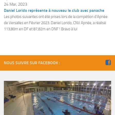
Fosse
24 Mar, 2023
Daniel Lorido représente à nouveau le club avec panache
Sorties techniques
Les photos suivantes ont été prises lors de la compétion d’Apnée
APNEE
de Versalles en Février 2023. Daniel Lorido, CNV Apnée, a réalisé
113,80m en DF et 87,82m en DNF ! Bravo à lui
SORTIES
Sorties 2026
Sorties 2025
Sorties 2024
NOUS SUIVRE SUR FACEBOOK :
Sorties 2023
Sorties 2022
Sorties 2021
Sorties 2020
Sorties 2019
Sorties 2018