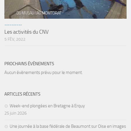
sorties 2017
Sorties 2016
Sorties 2015
----------
Sorties 2014
Les activités du CNV
5 FÉV, 2022
BIO SUB
Environnement et Biologie Sub
Formations
PROCHAINS ÉVÈNEMENTS
Lac Merveilleux
Aucun évènements prévu pour le moment.
AUDIOVISUEL
Photo
ARTICLES RÉCENTS
Vidéo
Week-end plongées en Bretagne à Erquy
Peinture
25 juin 2026
NAGE
Une journée à la base fédérale de Beaumont sur Oise en images
NAP / NEV