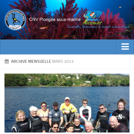
ACTUALITES
ARCHIVE MENSUELLE
MARS 2023
EVENEMENTS
INFOS CNV
Bienvenue
Contacts
Documents utiles
Encadrement
Historique