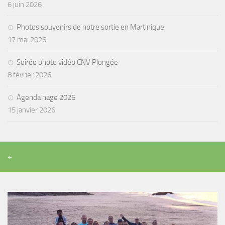
6 juin 2026
Agenda
Photos souvenirs de notre sortie en Martinique
Les Palmes du Lac
17 mai 2026
Résultats Compétitions
Soirée photo vidéo CNV Plongée
MATERIEL
8 février 2026
Section Matériel
Agenda nage 2026
Occasions
15 janvier 2026
+