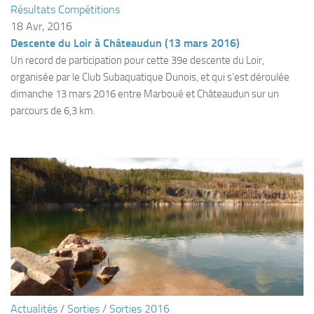
Résultats Compétitions
Plouf
18 Avr, 2016
Descente du Loir à Châteaudun (13 mars 2016)
ECOLE DE PLONGEE
Un record de participation pour cette 39e descente du Loir,
Formations
organisée par le Club Subaquatique Dunois, et qui s’est déroulée
Jeune plongeur
dimanche 13 mars 2016 entre Marboué et Châteaudun sur un
parcours de 6,3 km.
Plongeur N1
Plongeur N2
Plongeur N3
Maintien des acquis
Guide de palanquée N4
Initiateur
Moniteur Fédéral
Organisation
Responsables
Actualités
/
Sorties
/
Sorties 2016