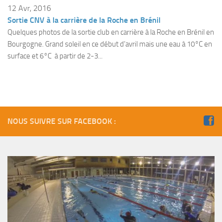
Fosse
12 Avr, 2016
Sortie CNV à la carrière de la Roche en Brénil
Sorties techniques
Quelques photos de la sortie club en carrière à la Roche en Brénil en
APNEE
Bourgogne. Grand soleil en ce début d’avril mais une eau à 10°C en
surface et 6°C à partir de 2-3...
SORTIES
Sorties 2026
Sorties 2025
Sorties 2024
NOUS SUIVRE SUR FACEBOOK :
Sorties 2023
Sorties 2022
Sorties 2021
Sorties 2020
Sorties 2019
Sorties 2018