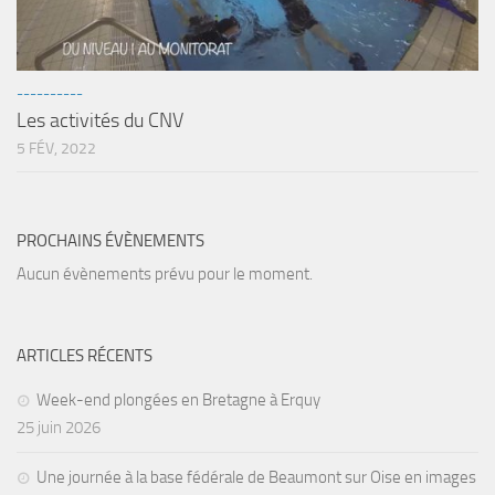
sorties 2017
Sorties 2016
Sorties 2015
----------
Sorties 2014
Les activités du CNV
5 FÉV, 2022
BIO SUB
Environnement et Biologie Sub
Formations
PROCHAINS ÉVÈNEMENTS
Lac Merveilleux
Aucun évènements prévu pour le moment.
AUDIOVISUEL
Photo
ARTICLES RÉCENTS
Vidéo
Week-end plongées en Bretagne à Erquy
Peinture
25 juin 2026
NAGE
Une journée à la base fédérale de Beaumont sur Oise en images
NAP / NEV