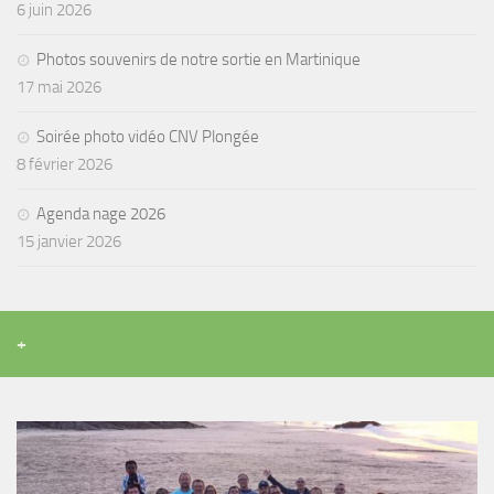
6 juin 2026
Agenda
Photos souvenirs de notre sortie en Martinique
Les Palmes du Lac
17 mai 2026
Résultats Compétitions
Soirée photo vidéo CNV Plongée
MATERIEL
8 février 2026
Section Matériel
Agenda nage 2026
Occasions
15 janvier 2026
+