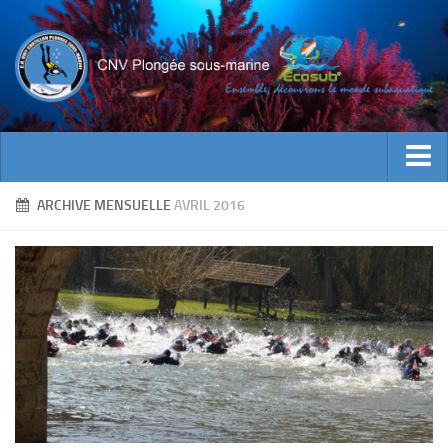
ACTUALITES
ARCHIVE MENSUELLE
AVRIL 2016
EVENEMENTS
INFOS CNV
Bienvenue
Contacts
Documents utiles
Encadrement
Historique