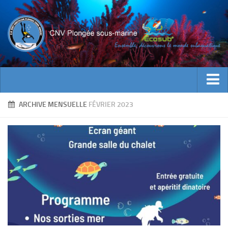
ACTUALITES
ARCHIVE MENSUELLE
FÉVRIER 2023
EVENEMENTS
INFOS CNV
Bienvenue
Contacts
Documents utiles
Encadrement
Historique