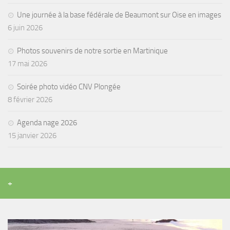
sorties 2017
Une journée à la base fédérale de Beaumont sur Oise en images
Sorties 2016
6 juin 2026
Sorties 2015
Photos souvenirs de notre sortie en Martinique
Sorties 2014
17 mai 2026
BIO SUB
Soirée photo vidéo CNV Plongée
Environnement et Biologie Sub
8 février 2026
Formations
Lac Merveilleux
Agenda nage 2026
15 janvier 2026
AUDIOVISUEL
Photo
Vidéo
+
Peinture
NAGE
NAP / NEV