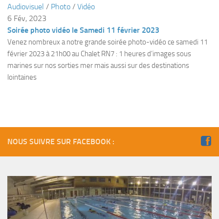
Audiovisuel
/
Photo
/
Vidéo
Plouf
6 Fév, 2023
Soirée photo vidéo le Samedi 11 février 2023
ECOLE DE PLONGEE
Venez nombreux a notre grande soirée photo-vidéo ce samedi 11
Formations
février 2023 à 21h00 au Chalet RN7 : 1 heures d’images sous
Jeune plongeur
marines sur nos sorties mer mais aussi sur des destinations
lointaines
Plongeur N1
Plongeur N2
Plongeur N3
Maintien des acquis
NOUS SUIVRE SUR FACEBOOK :
Guide de palanquée N4
Initiateur
Moniteur Fédéral
Organisation
Responsables