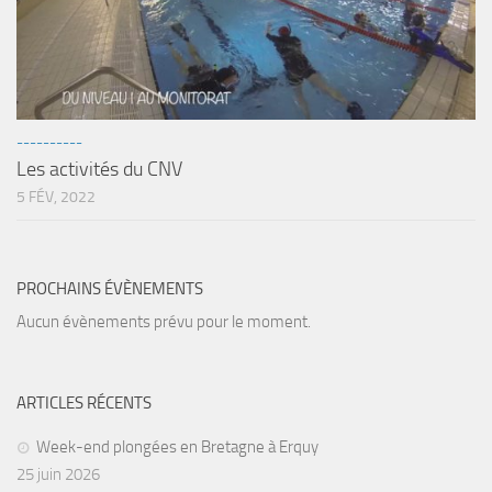
Fosse
Sorties techniques
APNEE
SORTIES
----------
Les activités du CNV
Sorties 2026
5 FÉV, 2022
Sorties 2025
Sorties 2024
Sorties 2023
PROCHAINS ÉVÈNEMENTS
Sorties 2022
Aucun évènements prévu pour le moment.
Sorties 2021
Sorties 2020
ARTICLES RÉCENTS
Sorties 2019
Week-end plongées en Bretagne à Erquy
Sorties 2018
25 juin 2026