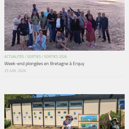
Agenda
Les Palmes du Lac
Résultats Compétitions
MATERIEL
Section Matériel
Occasions
ACTUALITÉS
/
SORTIES
/
SORTIES 2026
Week-end plongées en Bretagne à Erquy
25 JUIN, 2026