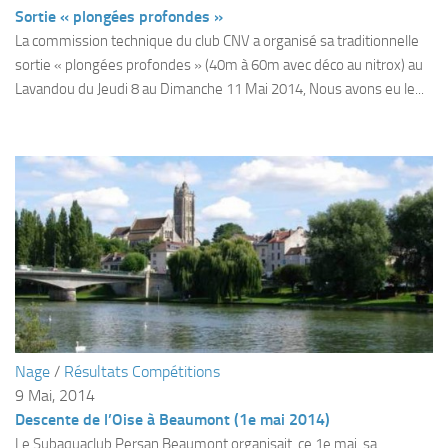
Fosse
Sortie « plongées profondes »
La commission technique du club CNV a organisé sa traditionnelle
Sorties techniques
sortie « plongées profondes » (40m à 60m avec déco au nitrox) au
APNEE
Lavandou du Jeudi 8 au Dimanche 11 Mai 2014, Nous avons eu le...
SORTIES
Sorties 2026
Sorties 2025
Sorties 2024
Sorties 2023
Sorties 2022
Sorties 2021
Sorties 2020
Nage
/
Résultats Compétitions
Sorties 2019
9 Mai, 2014
Sorties 2018
Descente de l’Oise à Beaumont (1e mai 2014)
Le Subaquaclub Persan Beaumont organisait, ce 1e mai, sa