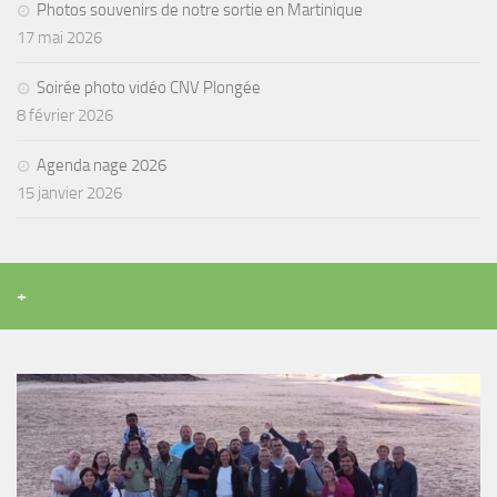
Photos souvenirs de notre sortie en Martinique
17 mai 2026
Soirée photo vidéo CNV Plongée
8 février 2026
Agenda nage 2026
15 janvier 2026
+