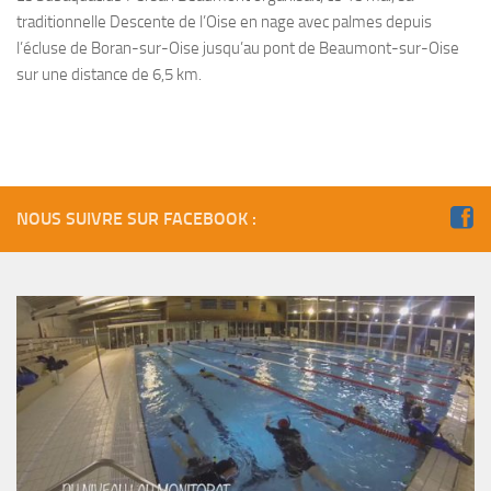
sorties 2017
traditionnelle Descente de l’Oise en nage avec palmes depuis
Sorties 2016
l’écluse de Boran-sur-Oise jusqu’au pont de Beaumont-sur-Oise
sur une distance de 6,5 km.
Sorties 2015
Sorties 2014
BIO SUB
Environnement et Biologie Sub
NOUS SUIVRE SUR FACEBOOK :
Formations
Lac Merveilleux
AUDIOVISUEL
Photo
Vidéo
Peinture
NAGE
NAP / NEV