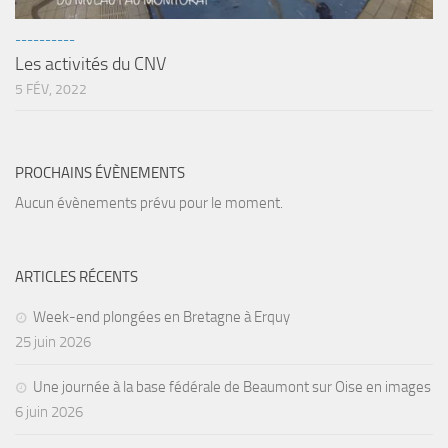
Agenda
----------
Les Palmes du Lac
Les activités du CNV
5 FÉV, 2022
Résultats Compétitions
MATERIEL
Section Matériel
PROCHAINS ÉVÈNEMENTS
Occasions
Aucun évènements prévu pour le moment.
ARTICLES RÉCENTS
Week-end plongées en Bretagne à Erquy
25 juin 2026
Une journée à la base fédérale de Beaumont sur Oise en images
6 juin 2026