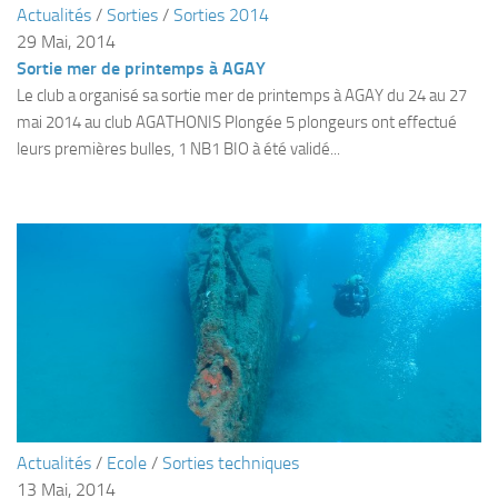
Actualités
/
Sorties
/
Sorties 2014
Plouf
29 Mai, 2014
Sortie mer de printemps à AGAY
ECOLE DE PLONGEE
Le club a organisé sa sortie mer de printemps à AGAY du 24 au 27
Formations
mai 2014 au club AGATHONIS Plongée 5 plongeurs ont effectué
Jeune plongeur
leurs premières bulles, 1 NB1 BIO à été validé...
Plongeur N1
Plongeur N2
Plongeur N3
Maintien des acquis
Guide de palanquée N4
Initiateur
Moniteur Fédéral
Organisation
Actualités
/
Ecole
/
Sorties techniques
Responsables
13 Mai, 2014