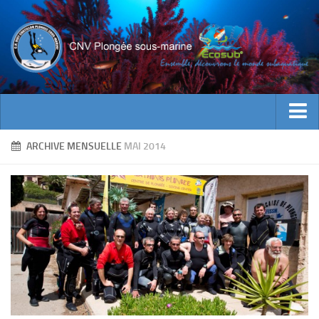
ACTUALITES
ARCHIVE MENSUELLE
MAI 2014
EVENEMENTS
INFOS CNV
Bienvenue
Contacts
Documents utiles
Encadrement
Historique