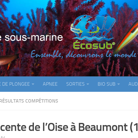
E DE PLONGEE
APNEE
SORTIES
BIO SUB
AUD
RÉSULTATS COMPÉTITIONS
cente de l’Oise à Beaumont (