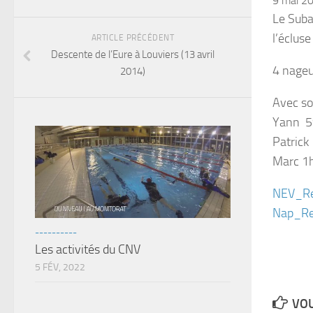
9 mai 2
Le Suba
l’éclus
ARTICLE PRÉCÉDENT
Descente de l’Eure à Louviers (13 avril
4 nageu
2014)
Avec so
Yann 59
Patrick
Marc 1h
NEV_Re
Nap_Re
----------
Les activités du CNV
5 FÉV, 2022
VOU