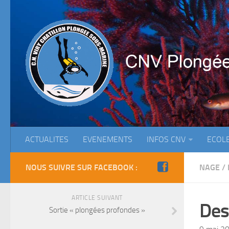
ACTUALITES
EVENEMENTS
INFOS CNV
ECOL
NOUS SUIVRE SUR FACEBOOK :
NAGE
/
ARTICLE SUIVANT
Des
Sortie « plongées profondes »