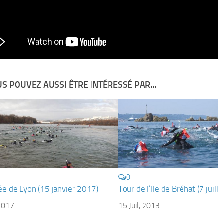
S POUVEZ AUSSI ÊTRE INTÉRESSÉ PAR...
0
ée de Lyon (15 janvier 2017)
Tour de l’Ile de Bréhat (7 jui
2017
15 Juil, 2013