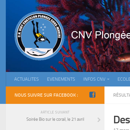
ACTUALITES
EVENEMENTS
INFOS CNV
ECOL
NOUS SUIVRE SUR FACEBOOK :
RÉSULT
ARTICLE SUIVANT
Des
Soirée Bio sur le corail, le 21 avril