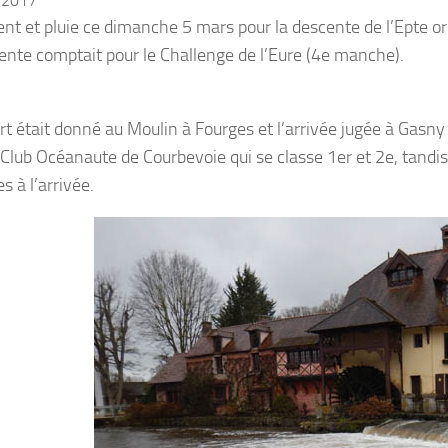
 2017
ent et pluie ce dimanche 5 mars pour la descente de l’Epte or
ente comptait pour le Challenge de l’Eure (4e manche).
rt était donné au Moulin à Fourges et l’arrivée jugée à Gasny 
e Club Océanaute de Courbevoie qui se classe 1er et 2e, tandi
 à l’arrivée.