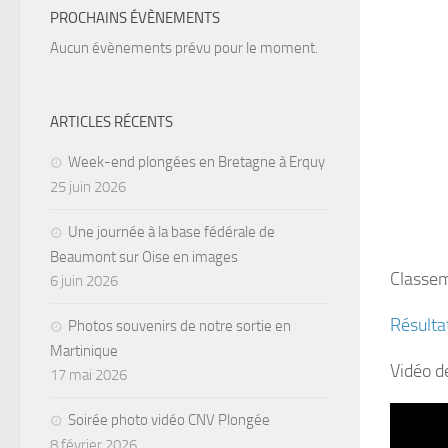
PROCHAINS ÉVÈNEMENTS
Aucun évènements prévu pour le moment.
ARTICLES RÉCENTS
Week-end plongées en Bretagne à Erquy
25 juin 2026
Une journée à la base fédérale de
Beaumont sur Oise en images
Classem
6 juin 2026
Résulta
Photos souvenirs de notre sortie en
Martinique
Vidéo d
17 mai 2026
Soirée photo vidéo CNV Plongée
8 février 2026