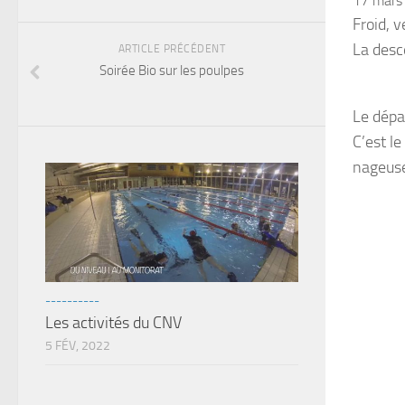
17 mars
Froid, v
La desc
ARTICLE PRÉCÉDENT
Soirée Bio sur les poulpes
Le dépa
C’est l
nageuses
----------
Les activités du CNV
5 FÉV, 2022