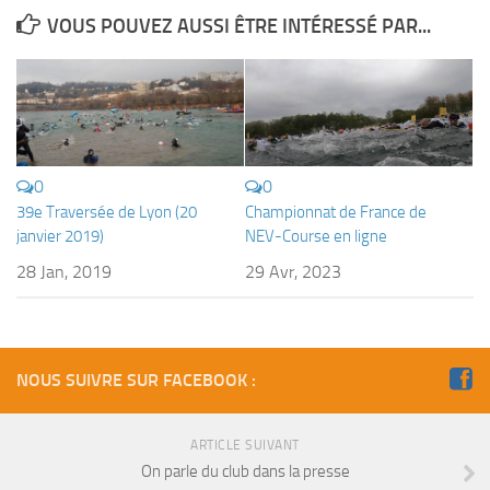
Fosse
VOUS POUVEZ AUSSI ÊTRE INTÉRESSÉ PAR...
Sorties techniques
APNEE
SORTIES
Sorties 2026
0
0
Sorties 2025
39e Traversée de Lyon (20
Championnat de France de
janvier 2019)
NEV-Course en ligne
Sorties 2024
28 Jan, 2019
29 Avr, 2023
Sorties 2023
Sorties 2022
Sorties 2021
NOUS SUIVRE SUR FACEBOOK :
Sorties 2020
Sorties 2019
ARTICLE SUIVANT
Sorties 2018
On parle du club dans la presse