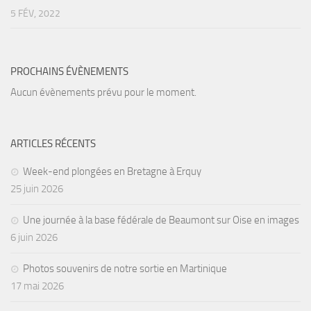
5 FÉV, 2022
Agenda
Les Palmes du Lac
Résultats Compétitions
PROCHAINS ÉVÈNEMENTS
MATERIEL
Aucun évènements prévu pour le moment.
Section Matériel
Occasions
ARTICLES RÉCENTS
Week-end plongées en Bretagne à Erquy
25 juin 2026
Une journée à la base fédérale de Beaumont sur Oise en images
6 juin 2026
Photos souvenirs de notre sortie en Martinique
17 mai 2026