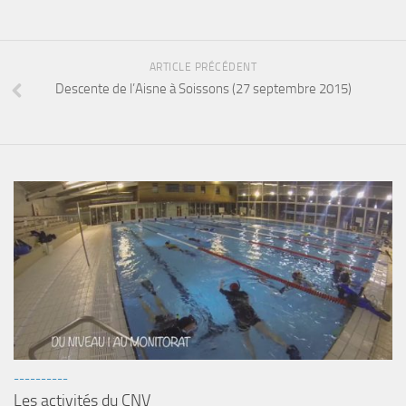
sorties 2017
Sorties 2016
Sorties 2015
ARTICLE PRÉCÉDENT
Descente de l’Aisne à Soissons (27 septembre 2015)
Sorties 2014
BIO SUB
Environnement et Biologie Sub
Formations
Lac Merveilleux
AUDIOVISUEL
Photo
Vidéo
Peinture
NAGE
----------
Les activités du CNV
NAP / NEV