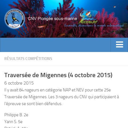
ACTUALITES
RÉSULTATS COMPÉTITIONS
EVENEMENTS
Traversée de Migennes (4 octobre 2015)
INFOS CNV
6 octobre 2015
Bienvenue
Il y avait 84 nageurs en catégorie NAP et NEV pour cette 25e
Traversée de Migennes. Les 3 nageurs du CNV qui participaient à
Contacts
l’épreuve se sont bien défendus.
Documents utiles
Philippe B. 2e
Encadrement
Yann S. 5e
Historique