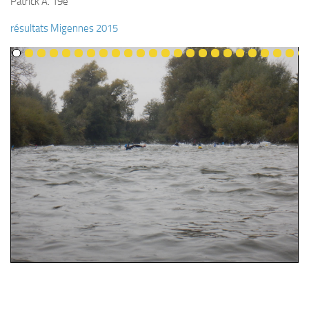
Patrick A. 19e
Plouf
résultats Migennes 2015
ECOLE DE PLONGEE
Formations
Jeune plongeur
Plongeur N1
Plongeur N2
Plongeur N3
Maintien des acquis
Guide de palanquée N4
Initiateur
Moniteur Fédéral
Organisation
Responsables