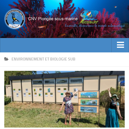
ACTUALITES
ENVIRONNEMENT ET BIOLOGIE SUB
EVENEMENTS
INFOS CNV
Bienvenue
Contacts
Documents utiles
Encadrement
Historique