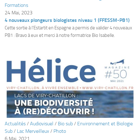
Fosse
Formations
24 Mai, 2023
Sorties techniques
4 nouveaux plongeurs biologistes niveau 1 (FFESSM-PB1)
APNEE
Cette sortie à l’Estartit en Espagne a permis de valider 4 nouveaux
PB1 : Bravo à eux et merci à notre formatrice Bio Isabelle.
SORTIES
Sorties 2026
Sorties 2025
Sorties 2024
Sorties 2023
Sorties 2022
Sorties 2021
Sorties 2020
Sorties 2019
Actualités
/
Audiovisuel
/
Bio sub
/
Environnement et Biologie
Sorties 2018
Sub
/
Lac Merveilleux
/
Photo
6 Mai, 2021