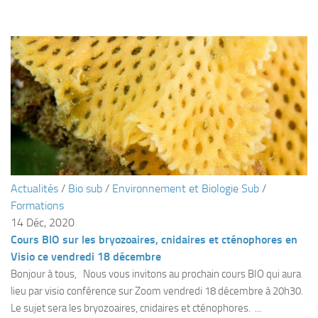
Agenda
Les Palmes du Lac
Résultats Compétitions
MATERIEL
Section Matériel
Occasions
Actualités
/
Bio sub
/
Environnement et Biologie Sub
/
Formations
14 Déc, 2020
Cours BIO sur les bryozoaires, cnidaires et cténophores en
Visio ce vendredi 18 décembre
Bonjour à tous, Nous vous invitons au prochain cours BIO qui aura
lieu par visio conférence sur Zoom vendredi 18 décembre à 20h30.
Le sujet sera les bryozoaires, cnidaires et cténophores. ...