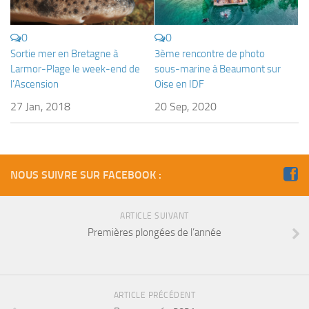
Fosse
Sorties techniques
0
0
Sortie mer en Bretagne à
3ème rencontre de photo
APNEE
Larmor-Plage le week-end de
sous-marine à Beaumont sur
SORTIES
l’Ascension
Oise en IDF
Sorties 2026
27 Jan, 2018
20 Sep, 2020
Sorties 2025
Sorties 2024
Sorties 2023
NOUS SUIVRE SUR FACEBOOK :
Sorties 2022
ARTICLE SUIVANT
Sorties 2021
Premières plongées de l’année
Sorties 2020
Sorties 2019
Sorties 2018
ARTICLE PRÉCÉDENT