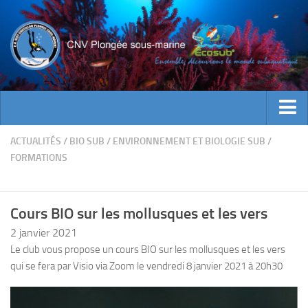
ACTUALITES
ACTUALITÉS
/
BIO SUB
/
ENVIRONNEMENT ET BIOLOGIE SUB
/
FORMATIONS
EVENEMENTS
INFOS CNV
Cours BIO sur les mollusques et les vers
Bienvenue
2 janvier 2021
Contacts
Le club vous propose un cours BIO sur les mollusques et les vers
Documents utiles
qui se fera par Visio via Zoom le vendredi 8 janvier 2021 à 20h30
Encadrement
Historique