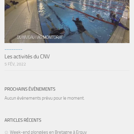
sorties 2017
Sorties 2016
Sorties 2015
Sorties 2014
BIO SUB
----------
Environnement et Biologie Sub
Les activités du CNV
Formations
5 FÉV, 2022
Lac Merveilleux
AUDIOVISUEL
PROCHAINS ÉVÈNEMENTS
Photo
Aucun évènements prévu pour le moment.
Vidéo
Peinture
ARTICLES RÉCENTS
NAGE
Week-end plongées en Bretagne à Erquy
NAP / NEV