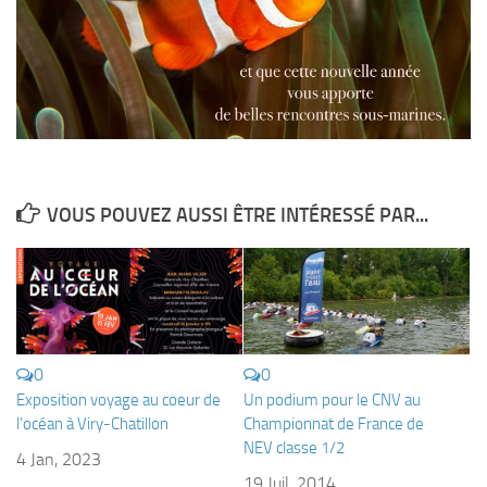
Plouf
ECOLE DE PLONGEE
Formations
Jeune plongeur
Plongeur N1
VOUS POUVEZ AUSSI ÊTRE INTÉRESSÉ PAR...
Plongeur N2
Plongeur N3
Maintien des acquis
Guide de palanquée N4
Initiateur
0
0
Moniteur Fédéral
Exposition voyage au coeur de
Un podium pour le CNV au
l’océan à Viry-Chatillon
Championnat de France de
Organisation
NEV classe 1/2
4 Jan, 2023
Responsables
19 Juil, 2014