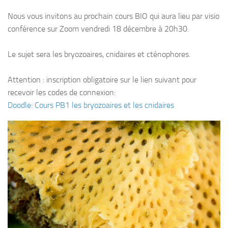
Plouf
Nous vous invitons au prochain cours BIO qui aura lieu par visio
conférence sur Zoom vendredi 18 décembre à 20h30.
ECOLE DE PLONGEE
Formations
Le sujet sera les bryozoaires, cnidaires et cténophores.
Jeune plongeur
Attention : inscription obligatoire sur le lien suivant pour
Plongeur N1
recevoir les codes de connexion:
Plongeur N2
Doodle: Cours PB1 les bryozoaires et les cnidaires
Plongeur N3
Maintien des acquis
Guide de palanquée N4
Initiateur
Moniteur Fédéral
Organisation
Responsables