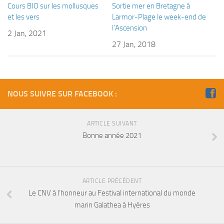
sorties 2017
Cours BIO sur les mollusques
Sortie mer en Bretagne à
et les vers
Larmor-Plage le week-end de
Sorties 2016
l’Ascension
2 Jan, 2021
Sorties 2015
27 Jan, 2018
Sorties 2014
BIO SUB
Environnement et Biologie Sub
NOUS SUIVRE SUR FACEBOOK :
Formations
Lac Merveilleux
ARTICLE SUIVANT
AUDIOVISUEL
Bonne année 2021
Photo
Vidéo
ARTICLE PRÉCÉDENT
Peinture
Le CNV à l’honneur au Festival international du monde
NAGE
marin Galathea à Hyères
NAP / NEV