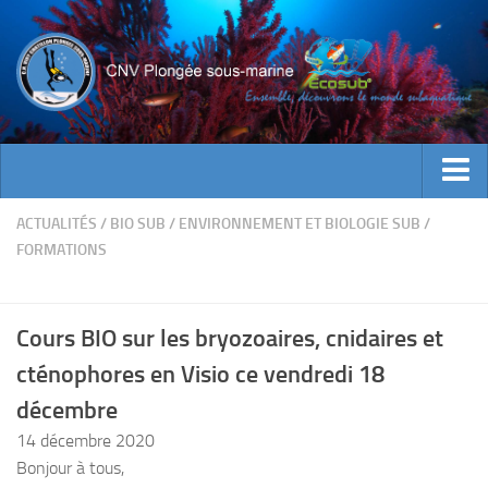
ACTUALITES
ACTUALITÉS
/
BIO SUB
/
ENVIRONNEMENT ET BIOLOGIE SUB
/
FORMATIONS
EVENEMENTS
INFOS CNV
Cours BIO sur les bryozoaires, cnidaires et
Bienvenue
cténophores en Visio ce vendredi 18
Contacts
décembre
Documents utiles
14 décembre 2020
Encadrement
Bonjour à tous,
Historique