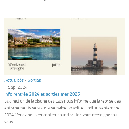
sorties 2017
Sorties 2016
Sorties 2015
Sorties 2014
BIO SUB
Environnement et Biologie Sub
Formations
Lac Merveilleux
AUDIOVISUEL
Actualités
/
Sorties
1 Sep, 2024
Photo
Info rentrée 2024 et sorties mer 2025
Vidéo
La direction de la piscine des Lacs nous informe que la reprise des
Peinture
entrainements sera sur la semaine 38 soit le lundi 16 septembre
2024. Venez nous rencontrer pour discuter, vous renseigner ou
NAGE
vous...
NAP / NEV