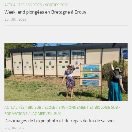
ACTUALITÉS
/
SORTIES
/
SORTIES 2026
Week-end plongées en Bretagne à Erquy
25 JUIN, 2026
ACTUALITÉS
/
BIO SUB
/
ECOLE
/
ENVIRONNEMENT ET BIOLOGIE SUB
/
FORMATIONS
/
LAC MERVEILLEUX
Des images de l’expo photo et du repas de fin de saison
26 JUIN, 2023