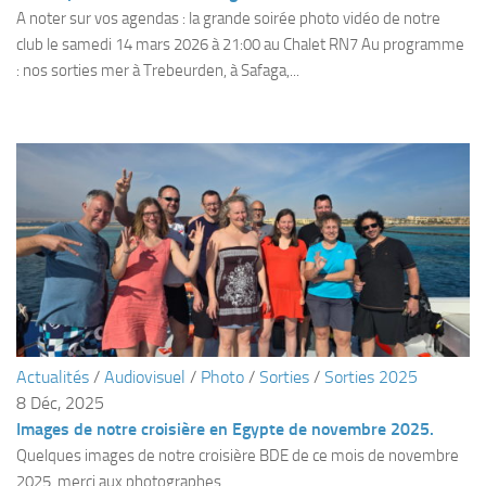
Fosse
A noter sur vos agendas : la grande soirée photo vidéo de notre
club le samedi 14 mars 2026 à 21:00 au Chalet RN7 Au programme
Sorties techniques
: nos sorties mer à Trebeurden, à Safaga,...
APNEE
SORTIES
Sorties 2026
Sorties 2025
Sorties 2024
Sorties 2023
Sorties 2022
Sorties 2021
Actualités
/
Audiovisuel
/
Photo
/
Sorties
/
Sorties 2025
Sorties 2020
8 Déc, 2025
Sorties 2019
Images de notre croisière en Egypte de novembre 2025.
Sorties 2018
Quelques images de notre croisière BDE de ce mois de novembre
2025, merci aux photographes.