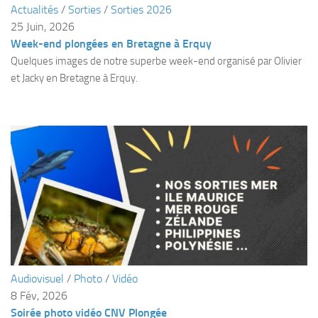
Actualités
/
Sorties
/
Sorties 2026
Plouf
25 Juin, 2026
Week-end plongées en Bretagne à Erquy
ECOLE DE PLONGEE
Quelques images de notre superbe week-end organisé par Olivier
Formations
et Jacky en Bretagne à Erquy.
Jeune plongeur
Plongeur N1
Plongeur N2
Plongeur N3
Maintien des acquis
Guide de palanquée N4
Initiateur
Moniteur Fédéral
Audiovisuel
/
Photo
/
Vidéo
Organisation
8 Fév, 2026
Responsables
Soirée photo vidéo CNV Plongée