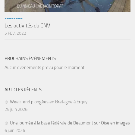
sorties 2017
Sorties 2016
----------
Sorties 2015
Les activités du CNV
Sorties 2014
5 FÉV, 2022
BIO SUB
Environnement et Biologie Sub
PROCHAINS ÉVÈNEMENTS
Formations
Aucun évènements prévu pour le moment.
Lac Merveilleux
AUDIOVISUEL
ARTICLES RÉCENTS
Photo
Week-end plongées en Bretagne à Erquy
Vidéo
25 juin 2026
Peinture
NAGE
Une journée à la base fédérale de Beaumont sur Oise en images
6 juin 2026
NAP / NEV