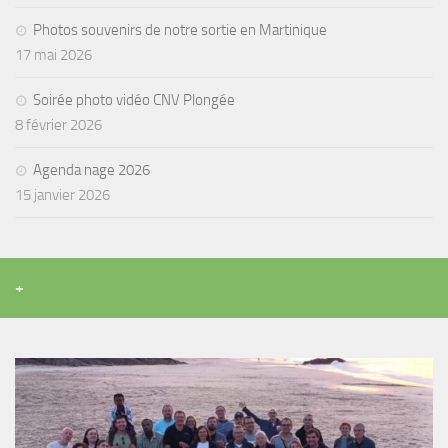
Agenda
Photos souvenirs de notre sortie en Martinique
17 mai 2026
Les Palmes du Lac
Résultats Compétitions
Soirée photo vidéo CNV Plongée
8 février 2026
MATERIEL
Section Matériel
Agenda nage 2026
15 janvier 2026
Occasions
+