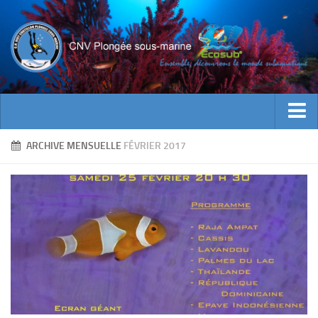
ACTUALITES
ARCHIVE MENSUELLE
FÉVRIER 2017
EVENEMENTS
INFOS CNV
Bienvenue
Contacts
Documents utiles
Encadrement
Historique