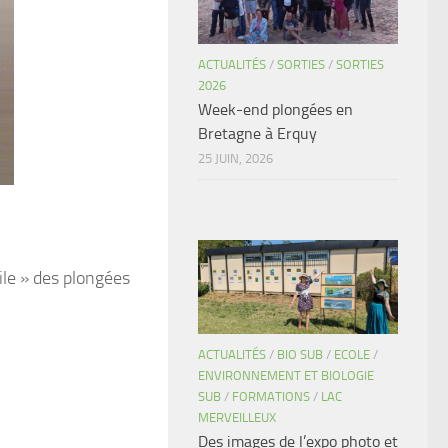
ACTUALITÉS
/
SORTIES
/
SORTIES
2026
Week-end plongées en
Bretagne à Erquy
25 JUIN, 2026
ile » des plongées
ACTUALITÉS
/
BIO SUB
/
ECOLE
/
ENVIRONNEMENT ET BIOLOGIE
SUB
/
FORMATIONS
/
LAC
MERVEILLEUX
Des images de l’expo photo et