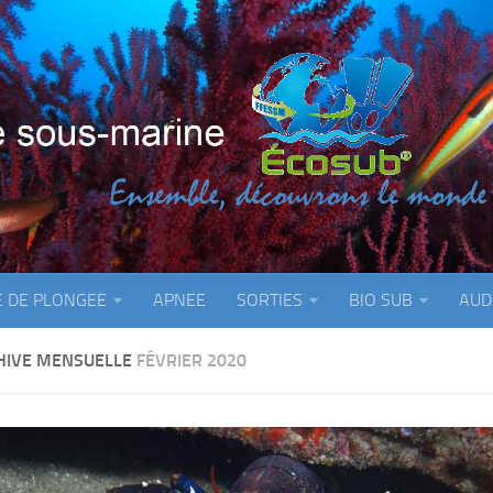
E DE PLONGEE
APNEE
SORTIES
BIO SUB
AUD
HIVE MENSUELLE
FÉVRIER 2020