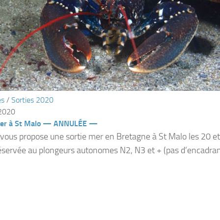
és
/
Sorties 2020
 2020
mer à St Malo — ANNULÉE —
vous propose une sortie mer en Bretagne à St Malo les 20 et
réservée au plongeurs autonomes N2, N3 et + (pas d’encadran