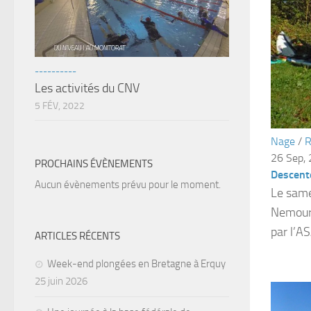
----------
Les activités du CNV
5 FÉV, 2022
Nage
/
R
26 Sep,
PROCHAINS ÉVÈNEMENTS
Descent
Aucun évènements prévu pour le moment.
Le same
Nemours
par l’A
ARTICLES RÉCENTS
Week-end plongées en Bretagne à Erquy
25 juin 2026