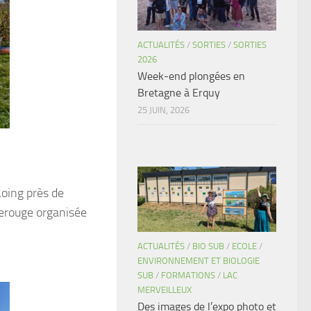
ACTUALITÉS
/
SORTIES
/
SORTIES
2026
Week-end plongées en
Bretagne à Erquy
25 JUIN, 2026
oing près de
Lerouge organisée
ACTUALITÉS
/
BIO SUB
/
ECOLE
/
ENVIRONNEMENT ET BIOLOGIE
SUB
/
FORMATIONS
/
LAC
MERVEILLEUX
Des images de l’expo photo et