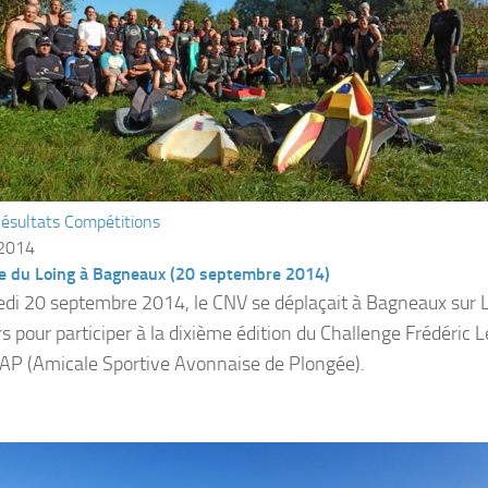
ésultats Compétitions
 2014
e du Loing à Bagneaux (20 septembre 2014)
di 20 septembre 2014, le CNV se déplaçait à Bagneaux sur L
 pour participer à la dixième édition du Challenge Frédéric 
SAP (Amicale Sportive Avonnaise de Plongée).