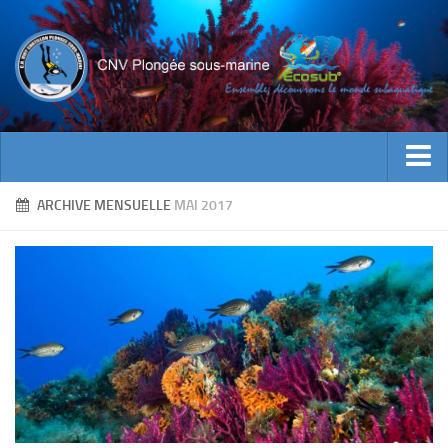
ACTUALITES
ARCHIVE MENSUELLE
MAI 2017
EVENEMENTS
INFOS CNV
Bienvenue
Contacts
Documents utiles
Encadrement
Historique