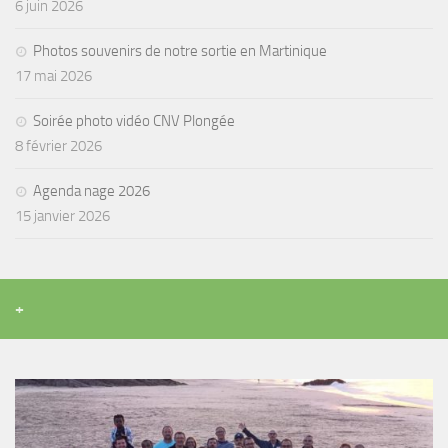
sorties 2017
6 juin 2026
Sorties 2016
Photos souvenirs de notre sortie en Martinique
Sorties 2015
17 mai 2026
Sorties 2014
Soirée photo vidéo CNV Plongée
BIO SUB
8 février 2026
Environnement et Biologie Sub
Agenda nage 2026
Formations
15 janvier 2026
Lac Merveilleux
AUDIOVISUEL
Photo
+
Vidéo
Peinture
NAGE
NAP / NEV