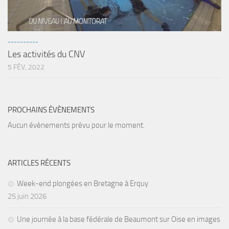
Fosse
Sorties techniques
APNEE
----------
Les activités du CNV
SORTIES
5 FÉV, 2022
Sorties 2026
Sorties 2025
PROCHAINS ÉVÈNEMENTS
Sorties 2024
Aucun évènements prévu pour le moment.
Sorties 2023
Sorties 2022
Sorties 2021
ARTICLES RÉCENTS
Sorties 2020
Week-end plongées en Bretagne à Erquy
25 juin 2026
Sorties 2019
Sorties 2018
Une journée à la base fédérale de Beaumont sur Oise en images