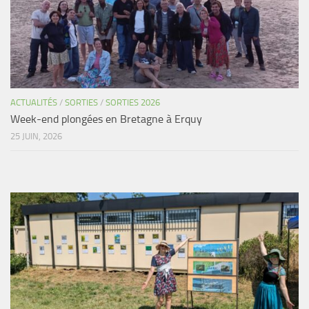
Agenda
Les Palmes du Lac
Résultats Compétitions
MATERIEL
ACTUALITÉS
/
SORTIES
/
SORTIES 2026
Section Matériel
Week-end plongées en Bretagne à Erquy
Occasions
25 JUIN, 2026