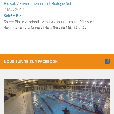
Bio sub
/
Environnement et Biologie Sub
Plouf
7 Mai, 2017
Soirée Bio
ECOLE DE PLONGEE
Soirée Bio ce vendredi 12 mai à 20h30 au chalet RN7 sur la
Formations
découverte de la faune et de la flore de Méditéranée
Jeune plongeur
Plongeur N1
Plongeur N2
Plongeur N3
NOUS SUIVRE SUR FACEBOOK :
Maintien des acquis
Guide de palanquée N4
Initiateur
Moniteur Fédéral
Organisation
Responsables