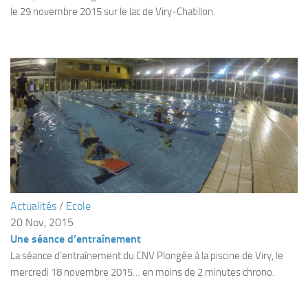
Fosse
le 29 novembre 2015 sur le lac de Viry-Chatillon.
Sorties techniques
APNEE
SORTIES
Sorties 2026
Sorties 2025
Sorties 2024
Sorties 2023
Sorties 2022
Actualités
/
Ecole
Sorties 2021
20 Nov, 2015
Une séance d’entraînement
Sorties 2020
La séance d’entraînement du CNV Plongée à la piscine de Viry, le
Sorties 2019
mercredi 18 novembre 2015… en moins de 2 minutes chrono.
Sorties 2018