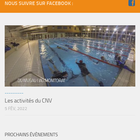
NOUS SUIVRE SUR FACEBOOK :
Agenda
Les Palmes du Lac
Résultats Compétitions
MATERIEL
Section Matériel
Occasions
----------
Les activités du CNV
5 FÉV, 2022
PROCHAINS ÉVÈNEMENTS