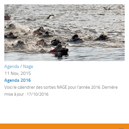
sorties 2017
Sorties 2016
Sorties 2015
Sorties 2014
BIO SUB
Environnement et Biologie Sub
Formations
Agenda
/
Nage
Lac Merveilleux
11 Nov, 2015
AUDIOVISUEL
Agenda 2016
Voici le calendrier des sorties NAGE pour l’année 2016. Dernière
Photo
mise à jour : 17/10/2016
Vidéo
Peinture
NAGE
NAP / NEV