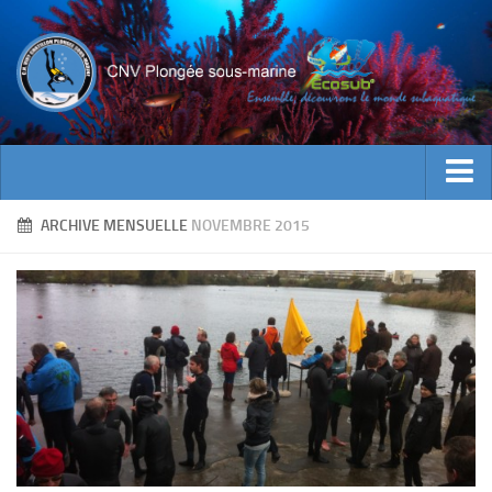
ACTUALITES
ARCHIVE MENSUELLE
NOVEMBRE 2015
EVENEMENTS
INFOS CNV
Bienvenue
Contacts
Documents utiles
Encadrement
Historique