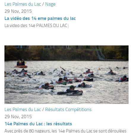
Les Palmes du Lac
/
Nage
Plouf
29 Nov, 2015
La vidéo des 14 eme palmes du lac
ECOLE DE PLONGEE
La video des 14e PALMES DU LAC :
Formations
Jeune plongeur
Plongeur N1
Plongeur N2
Plongeur N3
Maintien des acquis
Guide de palanquée N4
Initiateur
Moniteur Fédéral
Les Palmes du Lac
/
Résultats Compétitions
29 Nov, 2015
Organisation
14e Palmes du Lac : les résultats
Responsables
Avec près de 80 nageurs, les 14e Palmes du Lac se sont déroulées