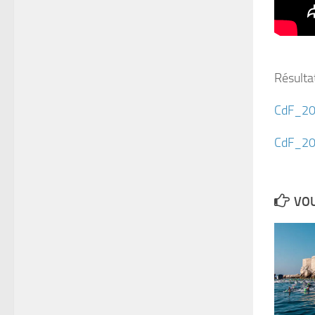
Résulta
CdF_20
CdF_20
VOU