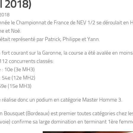
il 2018)
 2018
nnée le Championnat de France de NEV 1/2 se déroulait en 
e et Noé.
était représenté par Patrick, Philippe et Yann.
 fort courant sur la Garonne, la course a été avalée en moin
 112 concurrents classés:
e : 10e (3e MH3)
 : 54e (12e MH2)
59e (15e MH3)
e réalise donc un podium en catégorie Master Homme 3.
an Bousquet (Bordeaux) est premier toutes catégories chez l
voie) confirme sa large domination en terminant 1ère femm