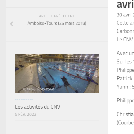
avr
30 avril
ARTICLE PRÉCÉDENT
Cette a
Amboise-Tours (25 mars 2018)
Carbonn
Le CNV 
Avec un
Sur les
Philipp
Patrick
Yann : 
----------
Philipp
Les activités du CNV
Christi
5 FÉV, 2022
(Courbe