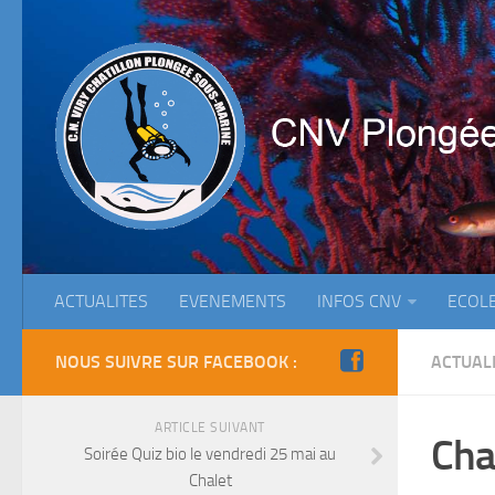
ACTUALITES
EVENEMENTS
INFOS CNV
ECOL
NOUS SUIVRE SUR FACEBOOK :
ACTUAL
ARTICLE SUIVANT
Cha
Soirée Quiz bio le vendredi 25 mai au
Chalet