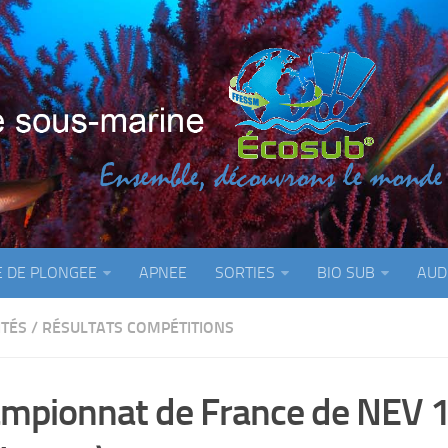
E DE PLONGEE
APNEE
SORTIES
BIO SUB
AUD
ITÉS
/
RÉSULTATS COMPÉTITIONS
mpionnat de France de NEV 1