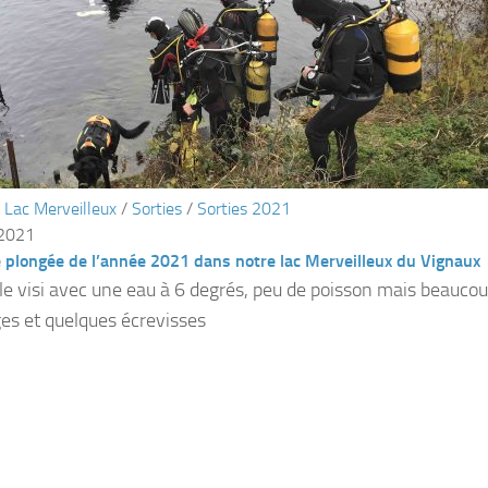
/
Lac Merveilleux
/
Sorties
/
Sorties 2021
 2021
 plongée de l’année 2021 dans notre lac Merveilleux du Vignaux
le visi avec une eau à 6 degrés, peu de poisson mais beaucou
es et quelques écrevisses