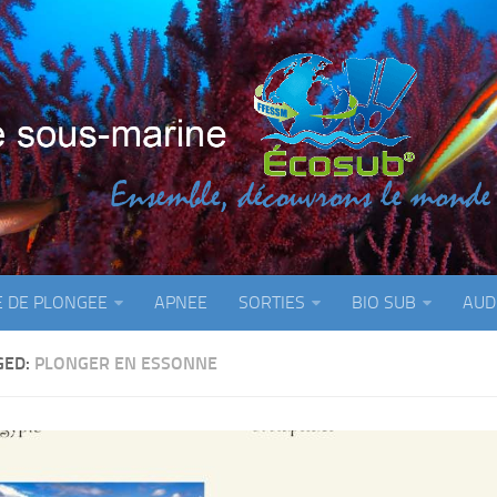
E DE PLONGEE
APNEE
SORTIES
BIO SUB
AUD
GED:
PLONGER EN ESSONNE