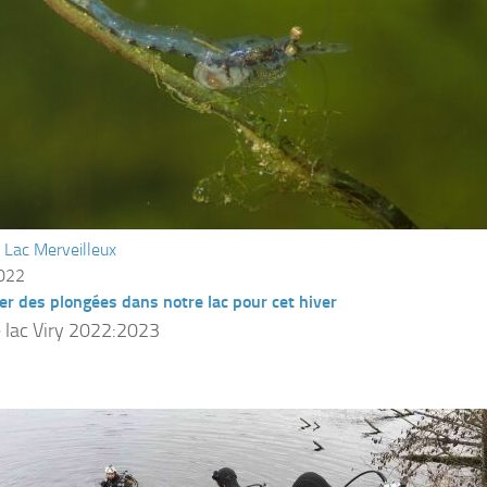
/
Lac Merveilleux
2022
er des plongées dans notre lac pour cet hiver
 lac Viry 2022:2023