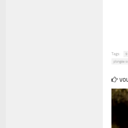
Tags:
9
plongée s
VOU