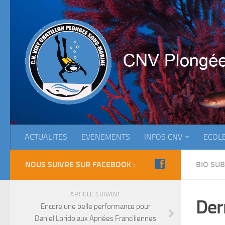
ACTUALITES
EVENEMENTS
INFOS CNV
ECOL
NOUS SUIVRE SUR FACEBOOK :
BIO SUB
ARTICLE SUIVANT
Der
Encore une belle performance pour
Daniel Lorido aux Apnées Franciliennes