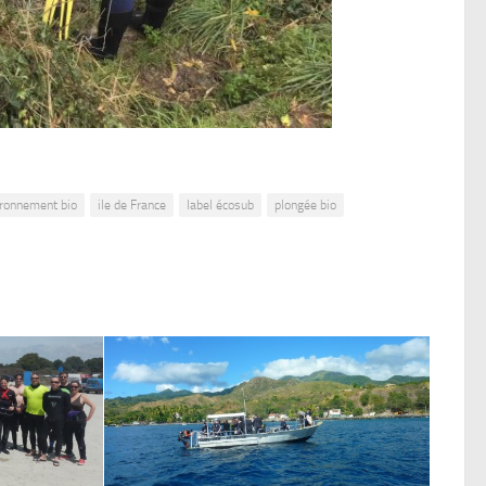
ronnement bio
ile de France
label écosub
plongée bio