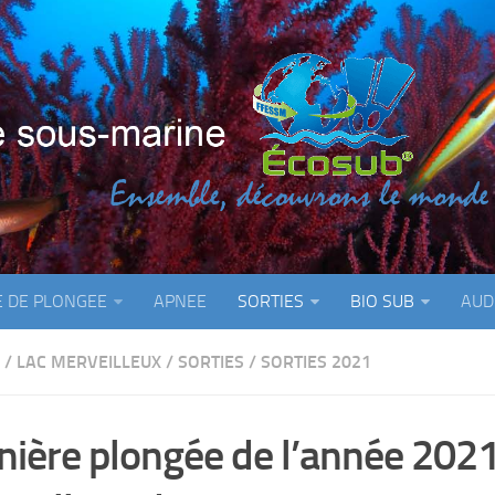
E DE PLONGEE
APNEE
SORTIES
BIO SUB
AUD
/
LAC MERVEILLEUX
/
SORTIES
/
SORTIES 2021
nière plongée de l’année 2021