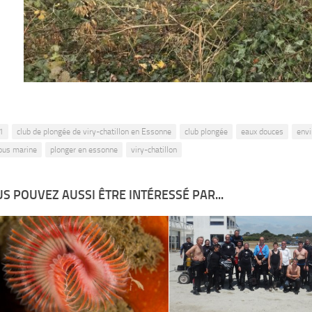
1
club de plongée de viry-chatillon en Essonne
club plongée
eaux douces
envi
ous marine
plonger en essonne
viry-chatillon
S POUVEZ AUSSI ÊTRE INTÉRESSÉ PAR...