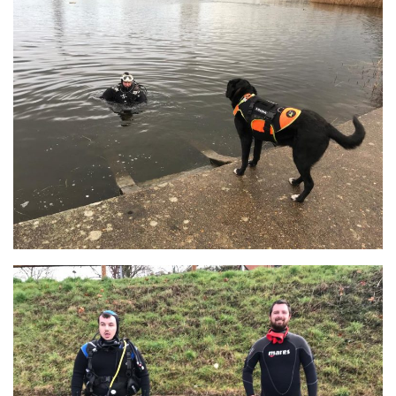
Plouf
ECOLE DE PLONGEE
Formations
Jeune plongeur
Plongeur N1
Plongeur N2
Plongeur N3
Maintien des acquis
Guide de palanquée N4
Initiateur
Moniteur Fédéral
Organisation
Responsables