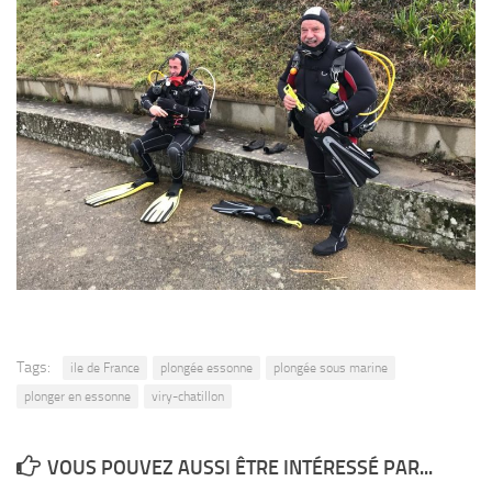
Agenda
Les Palmes du Lac
Résultats Compétitions
MATERIEL
Section Matériel
Occasions
Tags:
ile de France
plongée essonne
plongée sous marine
plonger en essonne
viry-chatillon
VOUS POUVEZ AUSSI ÊTRE INTÉRESSÉ PAR...