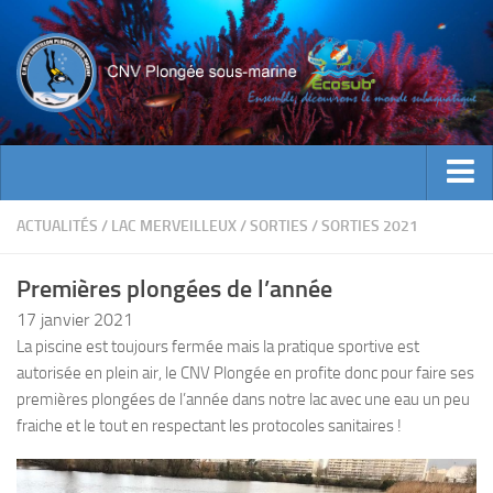
ACTUALITES
ACTUALITÉS
/
LAC MERVEILLEUX
/
SORTIES
/
SORTIES 2021
EVENEMENTS
Premières plongées de l’année
INFOS CNV
17 janvier 2021
Bienvenue
La piscine est toujours fermée mais la pratique sportive est
autorisée en plein air, le CNV Plongée en profite donc pour faire ses
Contacts
premières plongées de l’année dans notre lac avec une eau un peu
Documents utiles
fraiche et le tout en respectant les protocoles sanitaires !
Encadrement
Historique