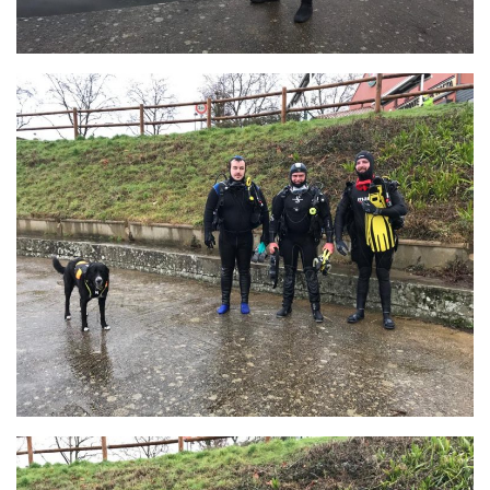
sorties 2017
Sorties 2016
Sorties 2015
Sorties 2014
BIO SUB
Environnement et Biologie Sub
Formations
Lac Merveilleux
AUDIOVISUEL
Photo
Vidéo
Peinture
NAGE
NAP / NEV