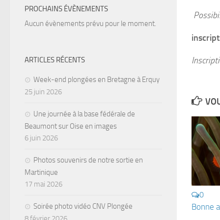
PROCHAINS ÉVÈNEMENTS
Possibi
Aucun évènements prévu pour le moment.
inscrip
Inscript
ARTICLES RÉCENTS
Week-end plongées en Bretagne à Erquy
25 juin 2026
VOU
Une journée à la base fédérale de
Beaumont sur Oise en images
6 juin 2026
Photos souvenirs de notre sortie en
Martinique
17 mai 2026
0
Soirée photo vidéo CNV Plongée
Bonne 
8 février 2026