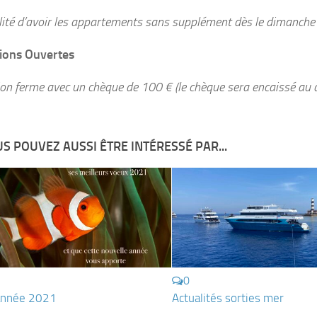
lité d’avoir les appartements sans supplément dès le dimanche 9
tions Ouvertes
ion ferme avec un chèque de 100 € (le chèque sera encaissé au 
S POUVEZ AUSSI ÊTRE INTÉRESSÉ PAR...
0
année 2021
Actualités sorties mer