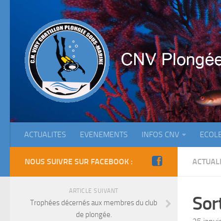
ACTUALITES
EVENEMENTS
INFOS CNV
ECOL
NOUS SUIVRE SUR FACEBOOK :
ACTUAL
ARTICLE SUIVANT
Sor
Trophées décernés aux membres du club
de plongée.