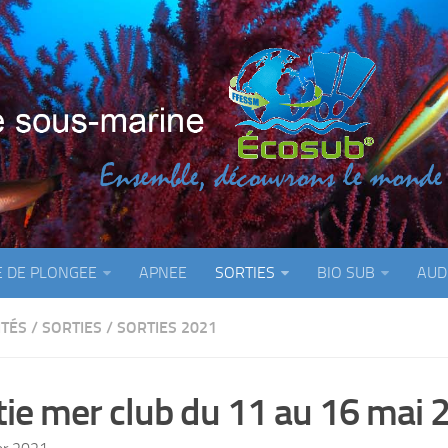
E DE PLONGEE
APNEE
SORTIES
BIO SUB
AUD
ITÉS
/
SORTIES
/
SORTIES 2021
tie mer club du 11 au 16 mai 