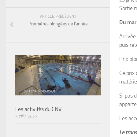
25 janvi
Sortie 
ARTICLE PRÉCÉDENT
Du mard
Premières plongées de l’année
Arrivée
puis re
Prix pl
Ce prix
matérie
Si pas d
----------
appart
Les activités du CNV
5 FÉV, 2022
Les acc
Le tran