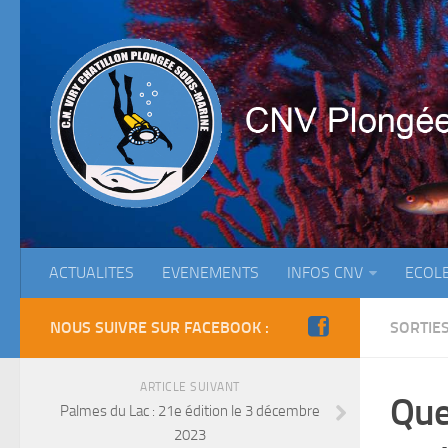
ACTUALITES
EVENEMENTS
INFOS CNV
ECOL
NOUS SUIVRE SUR FACEBOOK :
SORTIE
ARTICLE SUIVANT
Que
Palmes du Lac : 21e édition le 3 décembre
2023