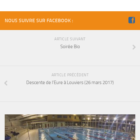
Fosse
Sorties techniques
NOUS SUIVRE SUR FACEBOOK :
APNEE
SORTIES
ARTICLE SUIVANT
Soirée Bio
Sorties 2026
Sorties 2025
Sorties 2024
ARTICLE PRÉCÉDENT
Sorties 2023
Descente de l’Eure à Louviers (26 mars 2017)
Sorties 2022
Sorties 2021
Sorties 2020
Sorties 2019
Sorties 2018