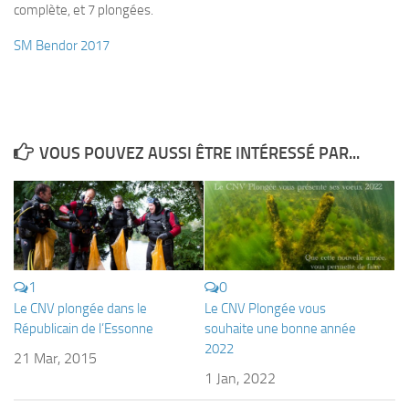
complète, et 7 plongées.
Plouf
SM Bendor 2017
ECOLE DE PLONGEE
Formations
Jeune plongeur
Plongeur N1
VOUS POUVEZ AUSSI ÊTRE INTÉRESSÉ PAR...
Plongeur N2
Plongeur N3
Maintien des acquis
Guide de palanquée N4
1
0
Initiateur
Le CNV plongée dans le
Le CNV Plongée vous
Républicain de l’Essonne
souhaite une bonne année
Moniteur Fédéral
2022
21 Mar, 2015
Organisation
1 Jan, 2022
Responsables