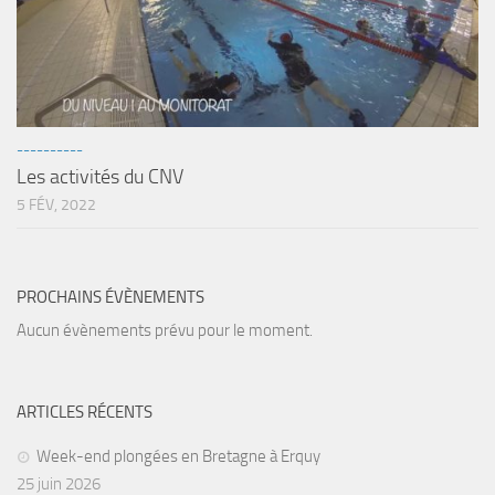
sorties 2017
Sorties 2016
Sorties 2015
Sorties 2014
BIO SUB
----------
Les activités du CNV
Environnement et Biologie Sub
5 FÉV, 2022
Formations
Lac Merveilleux
PROCHAINS ÉVÈNEMENTS
AUDIOVISUEL
Aucun évènements prévu pour le moment.
Photo
Vidéo
ARTICLES RÉCENTS
Peinture
NAGE
Week-end plongées en Bretagne à Erquy
25 juin 2026
NAP / NEV