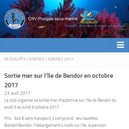
ACTUALITES
ACTUALITÉS
/
SORTIES
/
SORTIES 2017
EVENEMENTS
Sortie mer sur l’île de Bendor en octobre
INFOS CNV
2017
Bienvenue
23 avril 2017
Contacts
Le club organise sa sortie mer d’automne sur l’île de Bendor du
jeudi 5 au lundi 9 octobre 2017.
Documents utiles
Encadrement
Prix : 340 € sans transport, il comprend : les navettes
Bandol/Bendor, l’hébergement 4 nuits sur l’île, la pension
Historique