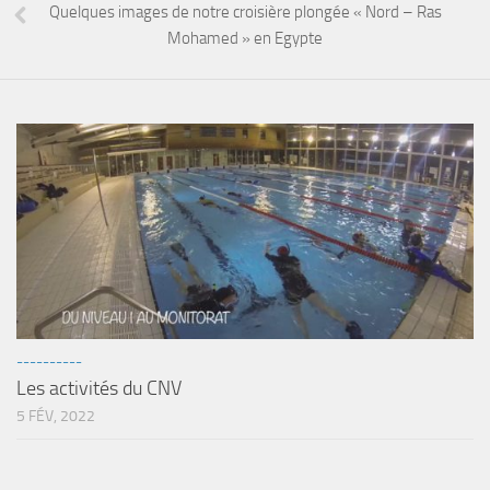
sorties 2017
Quelques images de notre croisière plongée « Nord – Ras
Sorties 2016
Mohamed » en Egypte
Sorties 2015
Sorties 2014
BIO SUB
Environnement et Biologie Sub
Formations
Lac Merveilleux
AUDIOVISUEL
Photo
----------
Vidéo
Les activités du CNV
Peinture
5 FÉV, 2022
NAGE
NAP / NEV