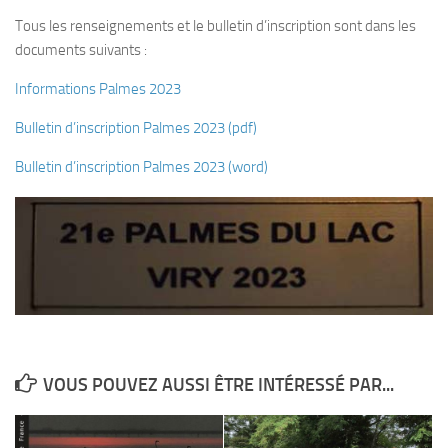
Tous les renseignements et le bulletin d’inscription sont dans les
Plouf
documents suivants :
ECOLE DE PLONGEE
Informations Palmes 2023
Formations
Bulletin d’inscription Palmes 2023 (pdf)
Jeune plongeur
Plongeur N1
Bulletin d’inscription Palmes 2023 (word)
Plongeur N2
Plongeur N3
Maintien des acquis
Guide de palanquée N4
Initiateur
Moniteur Fédéral
VOUS POUVEZ AUSSI ÊTRE INTÉRESSÉ PAR...
Organisation
Responsables