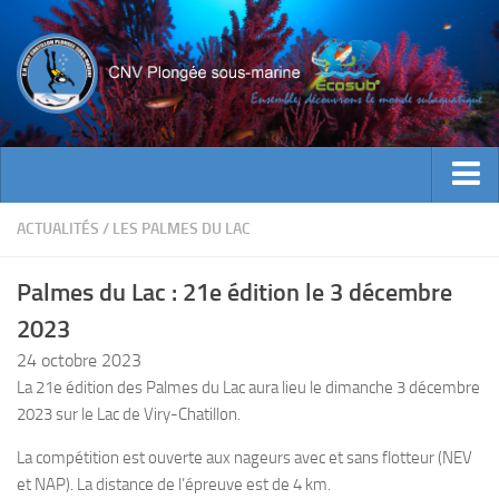
ACTUALITES
ACTUALITÉS
/
LES PALMES DU LAC
EVENEMENTS
Palmes du Lac : 21e édition le 3 décembre
INFOS CNV
2023
Bienvenue
24 octobre 2023
Contacts
La 21e édition des Palmes du Lac aura lieu le dimanche 3 décembre
2023 sur le Lac de Viry-Chatillon.
Documents utiles
Encadrement
La compétition est ouverte aux nageurs avec et sans flotteur (NEV
et NAP).
La distance de l’épreuve est de 4 km.
Historique