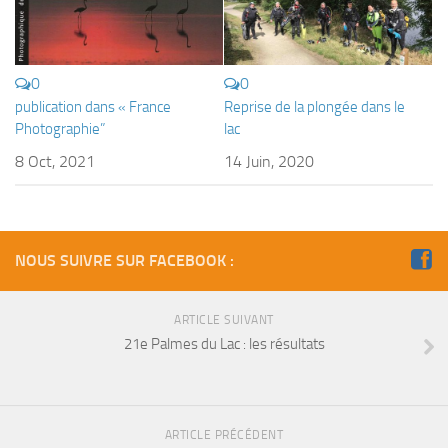
Fosse
Sorties techniques
APNEE
0
0
publication dans « France
Reprise de la plongée dans le
SORTIES
Photographie”
lac
Sorties 2026
8 Oct, 2021
14 Juin, 2020
Sorties 2025
Sorties 2024
Sorties 2023
NOUS SUIVRE SUR FACEBOOK :
Sorties 2022
Sorties 2021
ARTICLE SUIVANT
21e Palmes du Lac : les résultats
Sorties 2020
Sorties 2019
Sorties 2018
ARTICLE PRÉCÉDENT