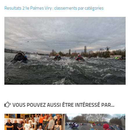
Fosse
Resultats 21e Palmes Viry : classements par catégories
Sorties techniques
APNEE
SORTIES
Sorties 2026
Sorties 2025
Sorties 2024
Sorties 2023
Sorties 2022
Sorties 2021
Sorties 2020
VOUS POUVEZ AUSSI ÊTRE INTÉRESSÉ PAR...
Sorties 2019
Sorties 2018