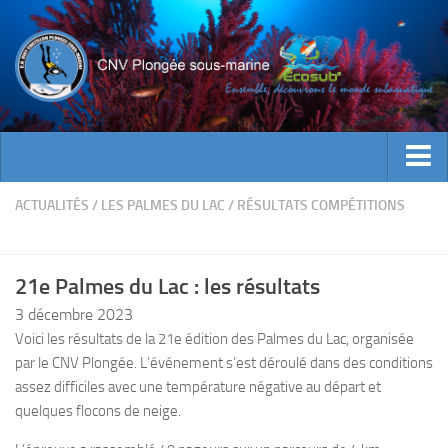
ACTUALITES
ACTUALITÉS
/
LES PALMES DU LAC
/
RÉSULTATS COMPÉTITIONS
EVENEMENTS
INFOS CNV
21e Palmes du Lac : les résultats
Bienvenue
3 décembre 2023
Voici les résultats de la 21e édition des Palmes du Lac, organisée
Contacts
par le CNV Plongée. L’événement s’est déroulé dans des conditions
Documents utiles
assez difficiles avec une température négative au départ et
Encadrement
quelques flocons de neige.
Historique