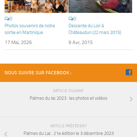
sorties 2017
Sorties 2016
0
0
Sorties 2015
Photos souvenirs de notre
Descente du Loir à
Sorties 2014
sortie en Martinique
Châteaudun (22 mars 2015)
BIO SUB
17 Mai, 2026
9 Avr, 2015
Environnement et Biologie Sub
Formations
Lac Merveilleux
NOUS SUIVRE SUR FACEBOOK :
AUDIOVISUEL
ARTICLE SUIVANT
Photo
Palmes du lac 2023 : les photos et vidéos
Vidéo
Peinture
NAGE
ARTICLE PRÉCÉDENT
Palmes du Lac : 21e édition le 3 décembre 2023
NAP / NEV