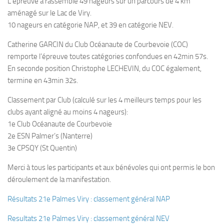
L’épreuve a rassemblé 49 nageurs sur un parcours de 4 km
aménagé sur le Lac de Viry.
Plouf
10 nageurs en catégorie NAP, et 39 en catégorie NEV.
ECOLE DE PLONGEE
Catherine GARCIN du Club Océanaute de Courbevoie (COC)
Formations
remporte l’épreuve toutes catégories confondues en 42min 57s.
Jeune plongeur
En seconde position Christophe LECHEVIN, du COC également,
termine en 43min 32s.
Plongeur N1
Plongeur N2
Classement par Club (calculé sur les 4 meilleurs temps pour les
clubs ayant aligné au moins 4 nageurs):
Plongeur N3
1e Club Océanaute de Courbevoie
Maintien des acquis
2e ESN Palmer’s (Nanterre)
3e CPSQY (St Quentin)
Guide de palanquée N4
Initiateur
Merci à tous les participants et aux bénévoles qui ont permis le bon
déroulement de la manifestation.
Moniteur Fédéral
Organisation
Résultats 21e Palmes Viry : classement général NAP
Responsables
Resultats 21e Palmes Viry : classement général NEV