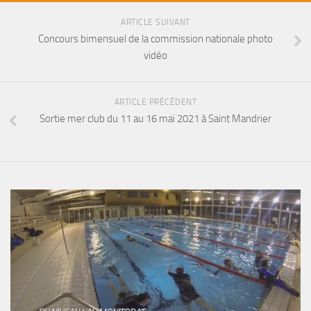
sorties 2017
ARTICLE SUIVANT
Sorties 2016
Concours bimensuel de la commission nationale photo
Sorties 2015
vidéo
Sorties 2014
BIO SUB
ARTICLE PRÉCÉDENT
Environnement et Biologie Sub
Sortie mer club du 11 au 16 mai 2021 à Saint Mandrier
Formations
Lac Merveilleux
AUDIOVISUEL
Photo
Vidéo
Peinture
NAGE
NAP / NEV