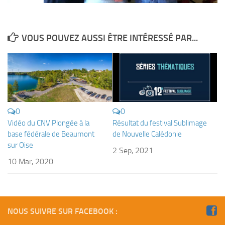
Fosse
Sorties techniques
VOUS POUVEZ AUSSI ÊTRE INTÉRESSÉ PAR...
APNEE
SORTIES
Sorties 2026
Sorties 2025
Sorties 2024
0
0
Vidéo du CNV Plongée à la
Résultat du festival Sublimage
Sorties 2023
base fédérale de Beaumont
de Nouvelle Calédonie
Sorties 2022
sur Oise
2 Sep, 2021
Sorties 2021
10 Mar, 2020
Sorties 2020
Sorties 2019
Sorties 2018
NOUS SUIVRE SUR FACEBOOK :