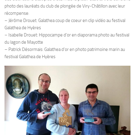
photo des lauréats du club de plongée de Viry-Châtillon avec leur
Plouf
récompense:
ECOLE DE PLONGEE
– Jérôme Drouet: Galathea coup de coeur en clip vidéo au festival
Galathea de Hyères
Formations
– Isabelle Drouet: Hippocampe d’or en diaporama photo au festival
Jeune plongeur
du lagon de Mayotte
– Patrick Désormais: Galathea d’or en photo patrimoine marin au
Plongeur N1
festival Galathea de Hyères
Plongeur N2
Plongeur N3
Maintien des acquis
Guide de palanquée N4
Initiateur
Moniteur Fédéral
Organisation
Responsables