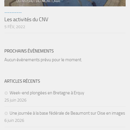
Agenda
----------
Les Palmes du Lac
Les activités du CNV
5 FÉV, 2022
Résultats Compétitions
MATERIEL
Section Matériel
PROCHAINS ÉVÈNEMENTS
Occasions
Aucun évènements prévu pour le moment.
ARTICLES RÉCENTS
Week-end plongées en Bretagne à Erquy
25 juin 2026
Une journée à la base fédérale de Beaumont sur Oise en images
6 juin 2026