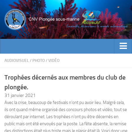
ACTUALITES
AUDIOVISUEL
/
PHOTO
/
VIDÉO
EVENEMENTS
Trophées décernés aux membres du club de
INFOS CNV
plongée.
Bienvenue
31 janvier 2021
Contacts
Avec la crise, beaucoup de festivals n’ont pu avoir lieu. Malgré cela,
ils ont quand même organisé des concours photos et vidéo, tout se
Documents utiles
déroulant par internet. Les trophées n’ont pu être décernés en
Encadrement
public mais ont été envoyés par la poste.
La fête absente, la remise
Historique
des distinctions était plus triste mais le plaisir était là. Voici donc une