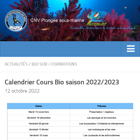
ACTUALITES
ACTUALITÉS
/
BIO SUB
/
FORMATIONS
EVENEMENTS
Calendrier Cours Bio saison 2022/2023
INFOS CNV
12 octobre 2022
Bienvenue
Contacts
Documents utiles
Encadrement
Historique