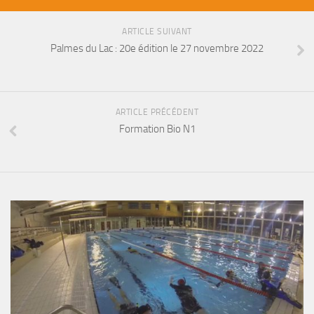
Fosse
Sorties techniques
ARTICLE SUIVANT
Palmes du Lac : 20e édition le 27 novembre 2022
APNEE
SORTIES
Sorties 2026
ARTICLE PRÉCÉDENT
Formation Bio N1
Sorties 2025
Sorties 2024
Sorties 2023
Sorties 2022
Sorties 2021
Sorties 2020
Sorties 2019
Sorties 2018