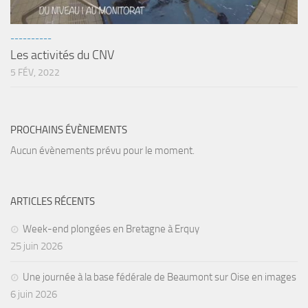
sorties 2017
Sorties 2016
----------
Sorties 2015
Les activités du CNV
Sorties 2014
5 FÉV, 2022
BIO SUB
Environnement et Biologie Sub
PROCHAINS ÉVÈNEMENTS
Formations
Aucun évènements prévu pour le moment.
Lac Merveilleux
AUDIOVISUEL
ARTICLES RÉCENTS
Photo
Week-end plongées en Bretagne à Erquy
Vidéo
25 juin 2026
Peinture
Une journée à la base fédérale de Beaumont sur Oise en images
NAGE
6 juin 2026
NAP / NEV