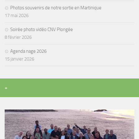
Photos souvenirs de notre sortie en Martinique
Agenda
17 mai 2026
Les Palmes du Lac
Résultats Compétitions
Soirée photo vidéo CNV Plongée
8 février 2026
MATERIEL
Section Matériel
Agenda nage 2026
15 janvier 2026
Occasions
+