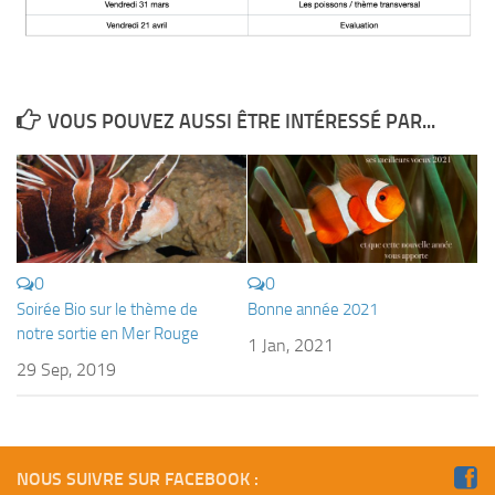
Plouf
ECOLE DE PLONGEE
Formations
VOUS POUVEZ AUSSI ÊTRE INTÉRESSÉ PAR...
Jeune plongeur
Plongeur N1
Plongeur N2
Plongeur N3
0
0
Maintien des acquis
Soirée Bio sur le thème de
Bonne année 2021
Guide de palanquée N4
notre sortie en Mer Rouge
1 Jan, 2021
Initiateur
29 Sep, 2019
Moniteur Fédéral
Organisation
Responsables
NOUS SUIVRE SUR FACEBOOK :