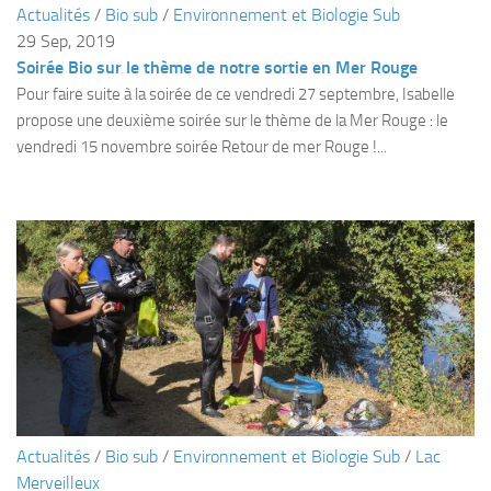
Actualités
/
Bio sub
/
Environnement et Biologie Sub
Plouf
29 Sep, 2019
Soirée Bio sur le thème de notre sortie en Mer Rouge
ECOLE DE PLONGEE
Pour faire suite à la soirée de ce vendredi 27 septembre, Isabelle
Formations
propose une deuxième soirée sur le thème de la Mer Rouge : le
Jeune plongeur
vendredi 15 novembre soirée Retour de mer Rouge !...
Plongeur N1
Plongeur N2
Plongeur N3
Maintien des acquis
Guide de palanquée N4
Initiateur
Moniteur Fédéral
Organisation
Actualités
/
Bio sub
/
Environnement et Biologie Sub
/
Lac
Responsables
Merveilleux