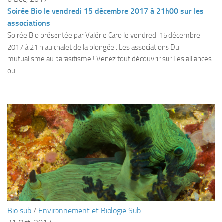
Soirée Bio le vendredi 15 décembre 2017 à 21h00 sur les
Agenda
associations
Les Palmes du Lac
Soirée Bio présentée par Valérie Caro le vendredi 15 décembre
Résultats Compétitions
2017 à 21 h au chalet de la plongée : Les associations Du
mutualisme au parasitisme ! Venez tout découvrir sur Les alliances
MATERIEL
ou...
Section Matériel
Occasions
Bio sub
/
Environnement et Biologie Sub