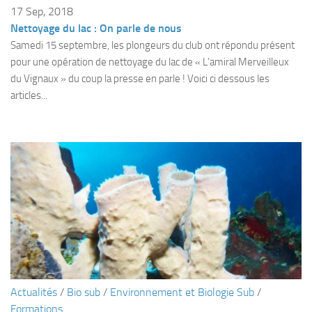
Fosse
17 Sep, 2018
Nettoyage du lac : On parle de nous
Sorties techniques
Samedi 15 septembre, les plongeurs du club ont répondu présent
APNEE
pour une opération de nettoyage du lac de « L’amiral Merveilleux
du Vignaux » du coup la presse en parle ! Voici ci dessous les
SORTIES
articles...
Sorties 2026
Sorties 2025
Sorties 2024
Sorties 2023
Sorties 2022
Sorties 2021
Sorties 2020
Sorties 2019
Sorties 2018
Actualités
/
Bio sub
/
Environnement et Biologie Sub
/
Formations