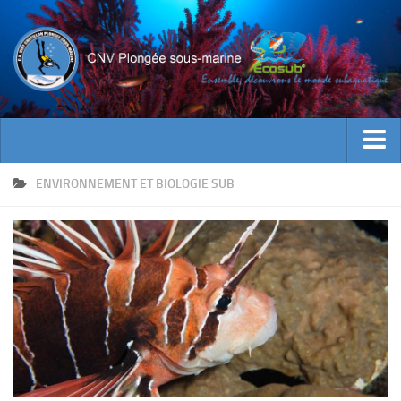
ACTUALITES
ENVIRONNEMENT ET BIOLOGIE SUB
EVENEMENTS
INFOS CNV
Bienvenue
Contacts
Documents utiles
Encadrement
Historique