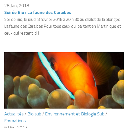
sorties 2017
28 Jan, 2018
Sorties 2016
Soirée Bio : La faune des Caraïbes
Soirée Bio, le jeudi 8 février 2018 à 20 h 30 au chalet de la plongée
Sorties 2015
La faune des Caraïbes Pour tous ceux qui partent en Martinique et
Sorties 2014
ceux qui restent ici !
BIO SUB
Environnement et Biologie Sub
Formations
Lac Merveilleux
AUDIOVISUEL
Photo
Vidéo
Peinture
Actualités
/
Bio sub
/
Environnement et Biologie Sub
/
NAGE
Formations
NAP / NEV
6 Déc, 2017