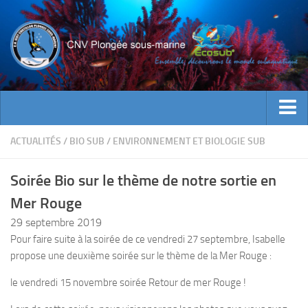
ACTUALITES
ACTUALITÉS
/
BIO SUB
/
ENVIRONNEMENT ET BIOLOGIE SUB
EVENEMENTS
Soirée Bio sur le thème de notre sortie en
INFOS CNV
Mer Rouge
Bienvenue
29 septembre 2019
Contacts
Pour faire suite à la soirée de ce vendredi 27 septembre, Isabelle
propose une deuxième soirée sur le thème de la Mer Rouge :
Documents utiles
Encadrement
le vendredi 15 novembre soirée Retour de mer Rouge !
Historique