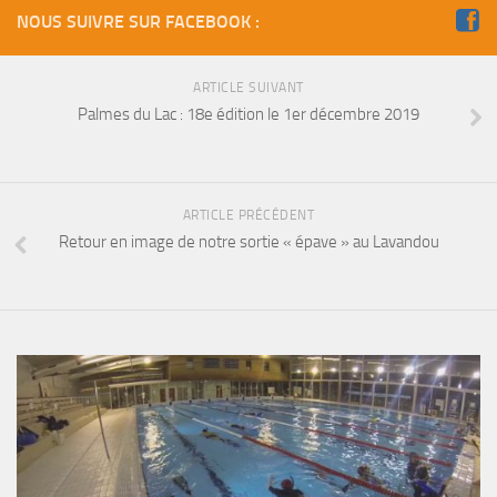
sorties 2017
NOUS SUIVRE SUR FACEBOOK :
Sorties 2016
Sorties 2015
ARTICLE SUIVANT
Sorties 2014
Palmes du Lac : 18e édition le 1er décembre 2019
BIO SUB
Environnement et Biologie Sub
ARTICLE PRÉCÉDENT
Formations
Retour en image de notre sortie « épave » au Lavandou
Lac Merveilleux
AUDIOVISUEL
Photo
Vidéo
Peinture
NAGE
NAP / NEV