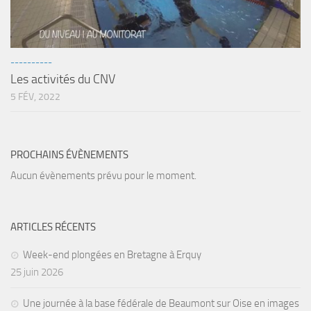
Agenda
Les Palmes du Lac
----------
Résultats Compétitions
Les activités du CNV
MATERIEL
5 FÉV, 2022
Section Matériel
Occasions
PROCHAINS ÉVÈNEMENTS
Aucun évènements prévu pour le moment.
ARTICLES RÉCENTS
Week-end plongées en Bretagne à Erquy
25 juin 2026
Une journée à la base fédérale de Beaumont sur Oise en images