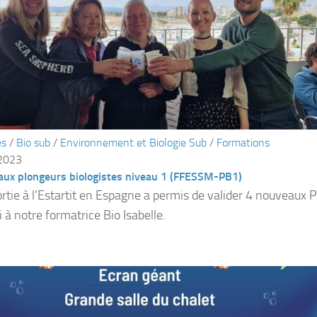
és
/
Bio sub
/
Environnement et Biologie Sub
/
Formations
 2023
aux plongeurs biologistes niveau 1 (FFESSM-PB1)
ortie à l’Estartit en Espagne a permis de valider 4 nouveaux 
 à notre formatrice Bio Isabelle.