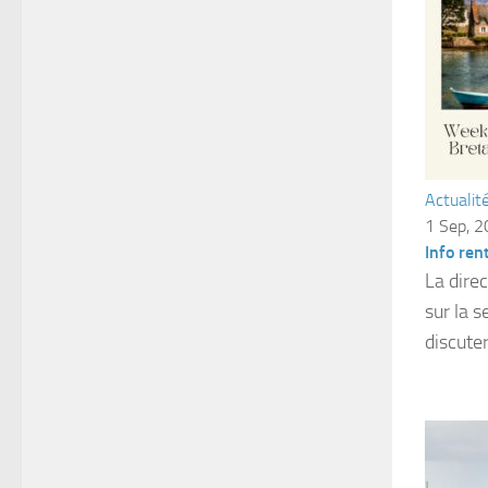
Actualit
1 Sep, 
Info ren
La dire
sur la 
discuter