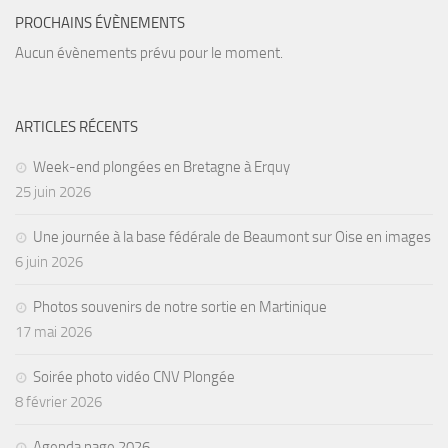
PROCHAINS ÉVÈNEMENTS
Agenda
Aucun évènements prévu pour le moment.
Les Palmes du Lac
Résultats Compétitions
ARTICLES RÉCENTS
MATERIEL
Section Matériel
Week-end plongées en Bretagne à Erquy
25 juin 2026
Occasions
Une journée à la base fédérale de Beaumont sur Oise en images
6 juin 2026
Photos souvenirs de notre sortie en Martinique
17 mai 2026
Soirée photo vidéo CNV Plongée
8 février 2026
Agenda nage 2026