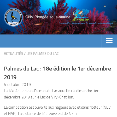
ACTUALITES
ACTUALITÉS
/
LES PALMES DU LAC
EVENEMENTS
Palmes du Lac : 18e édition le 1er décembre
INFOS CNV
2019
Bienvenue
5 octobre 2019
Contacts
La 18e édition des Palmes du Lac aura lieu le dimanche 1er
décembre 2019 sur le Lac de Viry-Chatillon.
Documents utiles
Encadrement
La compétition est ouverte aux nageurs avec et sans flotteur (NEV
et NAP).
La distance de l’épreuve est de 4 km.
Historique