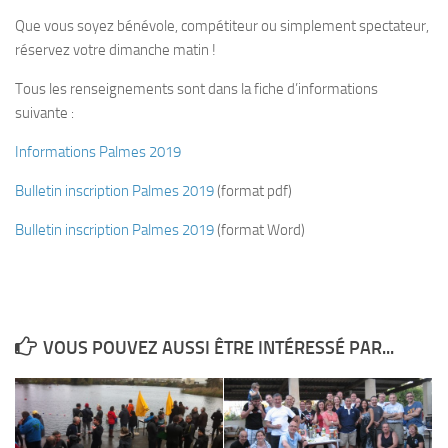
Que vous soyez bénévole, compétiteur ou simplement spectateur,
Plouf
réservez votre dimanche matin !
ECOLE DE PLONGEE
Tous les renseignements sont dans la fiche d’informations
Formations
suivante :
Jeune plongeur
Informations Palmes 2019
Plongeur N1
Bulletin inscription Palmes 2019
(format pdf)
Plongeur N2
Bulletin inscription Palmes 2019
Plongeur N3
(format Word)
Maintien des acquis
Guide de palanquée N4
Initiateur
VOUS POUVEZ AUSSI ÊTRE INTÉRESSÉ PAR...
Moniteur Fédéral
Organisation
Responsables