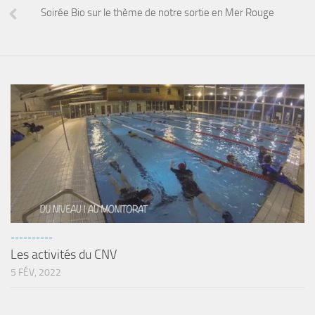
sorties 2017
Soirée Bio sur le thème de notre sortie en Mer Rouge
Sorties 2016
Sorties 2015
Sorties 2014
BIO SUB
Environnement et Biologie Sub
Formations
Lac Merveilleux
AUDIOVISUEL
Photo
----------
Vidéo
Les activités du CNV
Peinture
5 FÉV, 2022
NAGE
NAP / NEV