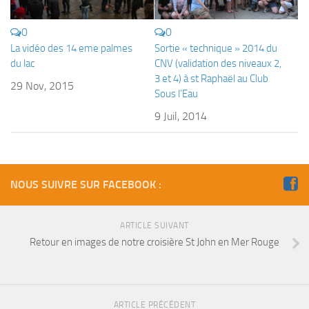
Fosse
0
0
Sorties techniques
La vidéo des 14 eme palmes
Sortie « technique » 2014 du
APNEE
du lac
CNV (validation des niveaux 2,
3 et 4) à st Raphaël au Club
SORTIES
29 Nov, 2015
Sous l’Eau
Sorties 2026
9 Juil, 2014
Sorties 2025
Sorties 2024
Sorties 2023
NOUS SUIVRE SUR FACEBOOK :
Sorties 2022
Sorties 2021
ARTICLE SUIVANT
Retour en images de notre croisière St John en Mer Rouge
Sorties 2020
Sorties 2019
Sorties 2018
ARTICLE PRÉCÉDENT