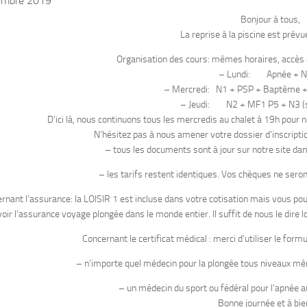
embre 2019
Bonjour à tous,
La reprise à la piscine est prévu
Organisation des cours: mêmes horaires, accès
– Lundi: Apnée + N
– Mercredi: N1 + PSP + Baptême +
– Jeudi: N2 + MF1 P5 + N3 (s
D’ici là, nous continuons tous les mercredis au chalet à 19h pour
N’hésitez pas à nous amener votre dossier d’inscriptio
– tous les documents sont à jour sur notre site d
– les tarifs restent identiques. Vos chèques ne seront
rnant l’assurance: la LOISIR 1 est incluse dans votre cotisation mais vous po
oir l’assurance voyage plongée dans le monde entier. Il suffit de nous le dire lo
Concernant le certificat médical : merci d’utiliser le formula
– n’importe quel médecin pour la plongée tous niveaux m
– un médecin du sport ou fédéral pour l’apnée a
Bonne journée et à bie