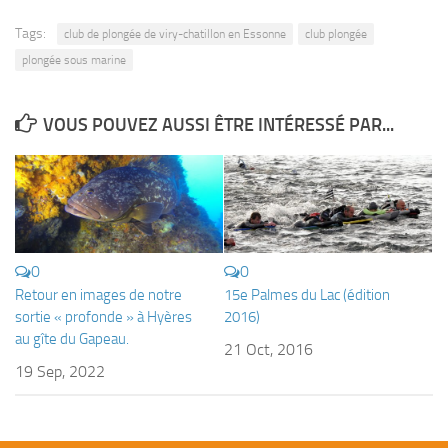
Plouf
Tags:
club de plongée de viry-chatillon en Essonne
club plongée
ECOLE DE PLONGEE
plongée sous marine
Formations
VOUS POUVEZ AUSSI ÊTRE INTÉRESSÉ PAR...
Jeune plongeur
Plongeur N1
Plongeur N2
Plongeur N3
Maintien des acquis
0
0
Retour en images de notre
15e Palmes du Lac (édition
Guide de palanquée N4
sortie « profonde » à Hyères
2016)
Initiateur
au gîte du Gapeau.
21 Oct, 2016
Moniteur Fédéral
19 Sep, 2022
Organisation
Responsables