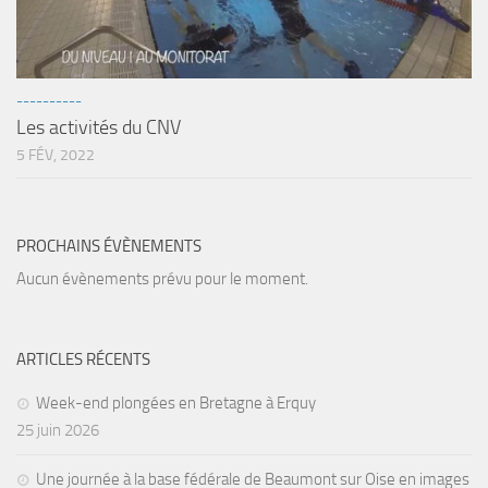
sorties 2017
Sorties 2016
Sorties 2015
----------
Sorties 2014
Les activités du CNV
BIO SUB
5 FÉV, 2022
Environnement et Biologie Sub
Formations
PROCHAINS ÉVÈNEMENTS
Lac Merveilleux
Aucun évènements prévu pour le moment.
AUDIOVISUEL
Photo
ARTICLES RÉCENTS
Vidéo
Week-end plongées en Bretagne à Erquy
Peinture
25 juin 2026
NAGE
Une journée à la base fédérale de Beaumont sur Oise en images
NAP / NEV