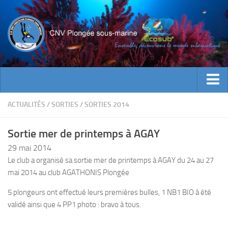
ACTUALITES
ACTUALITÉS
/
SORTIES
/
SORTIES 2014
EVENEMENTS
Sortie mer de printemps à AGAY
INFOS CNV
29 mai 2014
Bienvenue
Le club a organisé sa sortie mer de printemps à AGAY du 24 au 27
mai 2014 au club AGATHONIS Plongée
Contacts
Documents utiles
5 plongeurs ont effectué leurs premières bulles, 1 NB1 BIO à été
validé ainsi que 4 PP1 photo : bravo à tous.
Encadrement
Historique