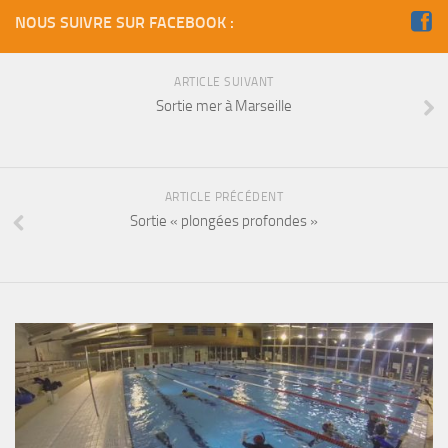
Fosse
NOUS SUIVRE SUR FACEBOOK :
Sorties techniques
APNEE
ARTICLE SUIVANT
Sortie mer à Marseille
SORTIES
Sorties 2026
Sorties 2025
ARTICLE PRÉCÉDENT
Sorties 2024
Sortie « plongées profondes »
Sorties 2023
Sorties 2022
Sorties 2021
Sorties 2020
Sorties 2019
Sorties 2018