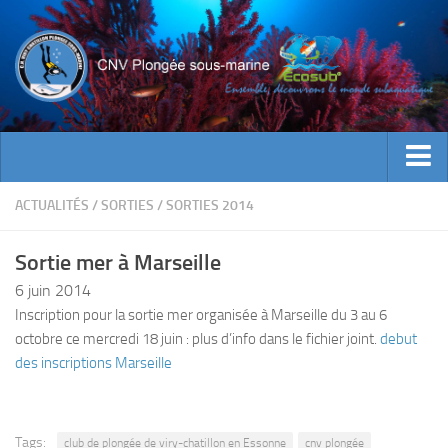
ACTUALITES
ACTUALITÉS
/
SORTIES
/
SORTIES 2014
EVENEMENTS
Sortie mer à Marseille
INFOS CNV
6 juin 2014
Bienvenue
Inscription pour la sortie mer organisée à Marseille du 3 au 6
octobre ce mercredi 18 juin : plus d’info dans le fichier joint.
debut
Contacts
des inscriptions Marseille
Documents utiles
Encadrement
Tags:
Historique
club de plongée de viry-chatillon en Essonne
cnv plongée