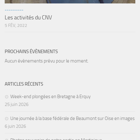
sorties 2017
----------
Sorties 2016
Les activités du CNV
Sorties 2015
5 FÉV, 2022
Sorties 2014
BIO SUB
PROCHAINS ÉVÈNEMENTS
Environnement et Biologie Sub
Aucun évènements prévu pour le moment.
Formations
Lac Merveilleux
ARTICLES RÉCENTS
AUDIOVISUEL
Photo
Week-end plongées en Bretagne à Erquy
25 juin 2026
Vidéo
Peinture
Une journée à la base fédérale de Beaumont sur Oise en images
6 juin 2026
NAGE
NAP / NEV