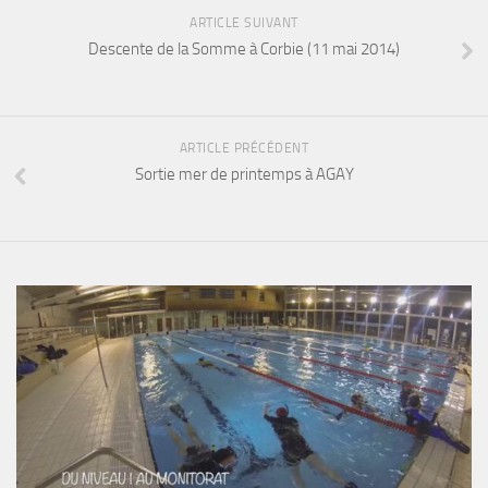
Fosse
ARTICLE SUIVANT
Descente de la Somme à Corbie (11 mai 2014)
Sorties techniques
APNEE
SORTIES
ARTICLE PRÉCÉDENT
Sorties 2026
Sortie mer de printemps à AGAY
Sorties 2025
Sorties 2024
Sorties 2023
Sorties 2022
Sorties 2021
Sorties 2020
Sorties 2019
Sorties 2018