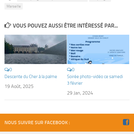
Marseille
Plouf
ECOLE DE PLONGEE
VOUS POUVEZ AUSSI ÊTRE INTÉRESSÉ PAR...
Formations
Jeune plongeur
Plongeur N1
Plongeur N2
Plongeur N3
0
0
Descente du Cher à la palme
Soirée photo-vidéo ce samedi
Maintien des acquis
3 février
19 Août, 2025
Guide de palanquée N4
29 Jan, 2024
Initiateur
Moniteur Fédéral
Organisation
NOUS SUIVRE SUR FACEBOOK :
Responsables