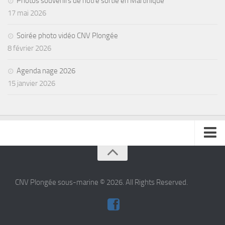
Photos souvenirs de notre sortie en Martinique
17 mai 2026
Agenda
Les Palmes du Lac
Soirée photo vidéo CNV Plongée
Résultats Compétitions
8 février 2026
MATERIEL
Agenda nage 2026
Section Matériel
15 janvier 2026
Occasions
se connecter
CNV Plongée sous-marine © 2026. All Rights Reserved.