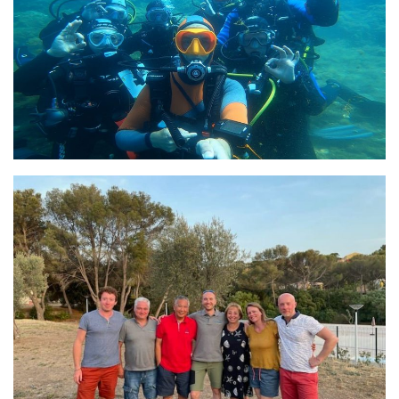
Plouf
ECOLE DE PLONGEE
Formations
Jeune plongeur
Plongeur N1
Plongeur N2
Plongeur N3
Maintien des acquis
Guide de palanquée N4
Initiateur
Moniteur Fédéral
Organisation
Responsables