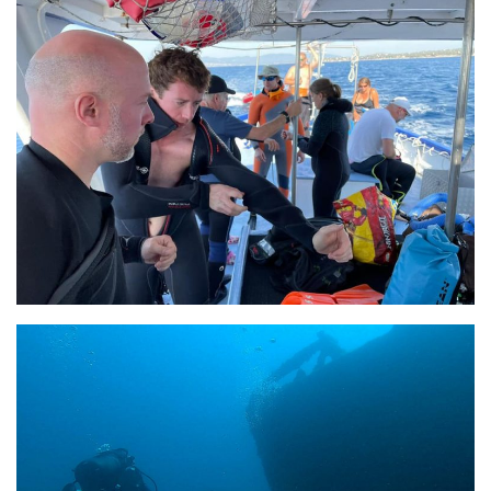
sorties 2017
Sorties 2016
Sorties 2015
Sorties 2014
BIO SUB
Environnement et Biologie Sub
Formations
Lac Merveilleux
AUDIOVISUEL
Photo
Vidéo
Peinture
NAGE
NAP / NEV