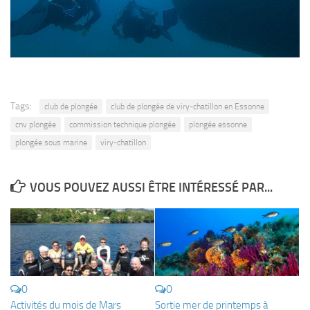
Agenda
Les Palmes du Lac
Résultats Compétitions
MATERIEL
Tags:
club de plongée
club de plongée de viry-chatillon en Essonne
Section Matériel
cnv plongée
commission technique plongée
plongée essonne
Occasions
plongée sous marine
viry-chatillon
VOUS POUVEZ AUSSI ÊTRE INTÉRESSÉ PAR...
0
0
Activités du mois de Mars
Sortie mer de printemps à