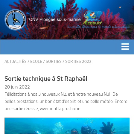
ACTUALITES
ACTUALITÉS
/
ECOLE
/
SORTIES
/
SORTIES 2022
EVENEMENTS
Sortie technique à St Raphaël
INFOS CNV
20 juin 2022
Bienvenue
Félicitations à nos 3 nouveaux N2, et à notre nouveau N3!! De
belles prestations, un bon état d’esprit, et une belle météo. Encore
Contacts
une sortie réussie, vivement la prochaine
Documents utiles
Encadrement
Historique