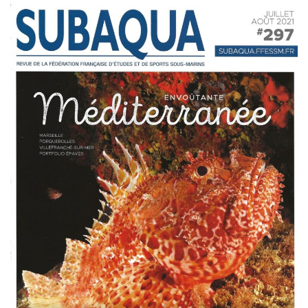
Plouf
ECOLE DE PLONGEE
Formations
Jeune plongeur
Plongeur N1
Plongeur N2
Plongeur N3
Maintien des acquis
Guide de palanquée N4
Initiateur
Moniteur Fédéral
Organisation
Responsables