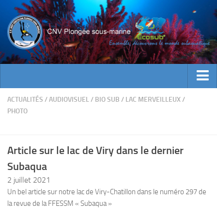
ACTUALITES
ACTUALITÉS
/
AUDIOVISUEL
/
BIO SUB
/
LAC MERVEILLEUX
/
PHOTO
EVENEMENTS
INFOS CNV
Article sur le lac de Viry dans le dernier
Bienvenue
Subaqua
Contacts
2 juillet 2021
Documents utiles
Un bel article sur notre lac de Viry-Chatillon dans le numéro 297 de
Encadrement
la revue de la FFESSM « Subaqua »
Historique