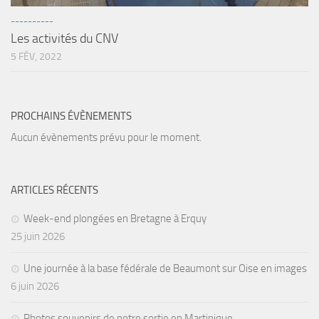
sorties 2017
----------
Sorties 2016
Les activités du CNV
Sorties 2015
5 FÉV, 2022
Sorties 2014
BIO SUB
PROCHAINS ÉVÈNEMENTS
Environnement et Biologie Sub
Aucun évènements prévu pour le moment.
Formations
Lac Merveilleux
ARTICLES RÉCENTS
AUDIOVISUEL
Week-end plongées en Bretagne à Erquy
Photo
25 juin 2026
Vidéo
Peinture
Une journée à la base fédérale de Beaumont sur Oise en images
6 juin 2026
NAGE
NAP / NEV
Photos souvenirs de notre sortie en Martinique