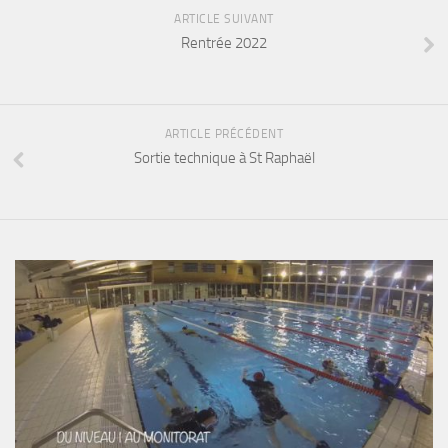
Fosse
ARTICLE SUIVANT
Rentrée 2022
Sorties techniques
APNEE
SORTIES
ARTICLE PRÉCÉDENT
Sorties 2026
Sortie technique à St Raphaël
Sorties 2025
Sorties 2024
Sorties 2023
Sorties 2022
Sorties 2021
Sorties 2020
Sorties 2019
Sorties 2018