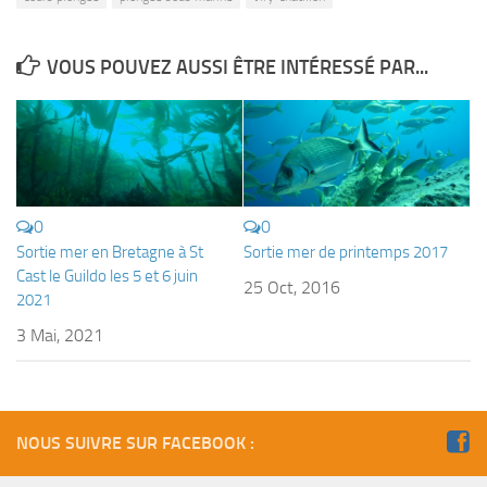
Plouf
VOUS POUVEZ AUSSI ÊTRE INTÉRESSÉ PAR...
ECOLE DE PLONGEE
Formations
Jeune plongeur
Plongeur N1
Plongeur N2
0
0
Plongeur N3
Sortie mer en Bretagne à St
Sortie mer de printemps 2017
Cast le Guildo les 5 et 6 juin
Maintien des acquis
25 Oct, 2016
2021
Guide de palanquée N4
3 Mai, 2021
Initiateur
Moniteur Fédéral
Organisation
NOUS SUIVRE SUR FACEBOOK :
Responsables