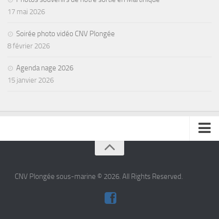
17 mai 2026
Agenda
Les Palmes du Lac
Soirée photo vidéo CNV Plongée
8 février 2026
Résultats Compétitions
MATERIEL
Agenda nage 2026
15 janvier 2026
Section Matériel
Occasions
se connecter
CNV Plongée sous-marine © 2026. All Rights Reserved.