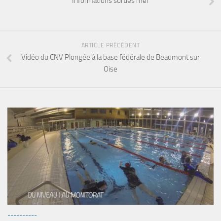
Informations sorties mer
sorties 2017
Sorties 2016
Sorties 2015
ARTICLE PRÉCÉDENT
Sorties 2014
Vidéo du CNV Plongée à la base fédérale de Beaumont sur
BIO SUB
Oise
Environnement et Biologie Sub
Formations
Lac Merveilleux
AUDIOVISUEL
Photo
Vidéo
Peinture
NAGE
----------
NAP / NEV