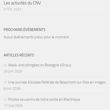
Les activités du CNV
Agenda
5 FÉV, 2022
Les Palmes du Lac
Résultats Compétitions
PROCHAINS ÉVÈNEMENTS
MATERIEL
Aucun évènements prévu pour le moment.
Section Matériel
Occasions
ARTICLES RÉCENTS
Week-end plongées en Bretagne à Erquy
25 juin 2026
Une journée à la base fédérale de Beaumont sur Oise en images
6 juin 2026
Photos souvenirs de notre sortie en Martinique
17 mai 2026