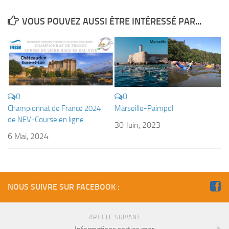
Fosse
VOUS POUVEZ AUSSI ÊTRE INTÉRESSÉ PAR...
Sorties techniques
APNEE
SORTIES
Sorties 2026
Sorties 2025
0
0
Championnat de France 2024
Marseille-Paimpol
Sorties 2024
de NEV-Course en ligne
30 Juin, 2023
Sorties 2023
6 Mai, 2024
Sorties 2022
Sorties 2021
Sorties 2020
NOUS SUIVRE SUR FACEBOOK :
Sorties 2019
Sorties 2018
ARTICLE SUIVANT