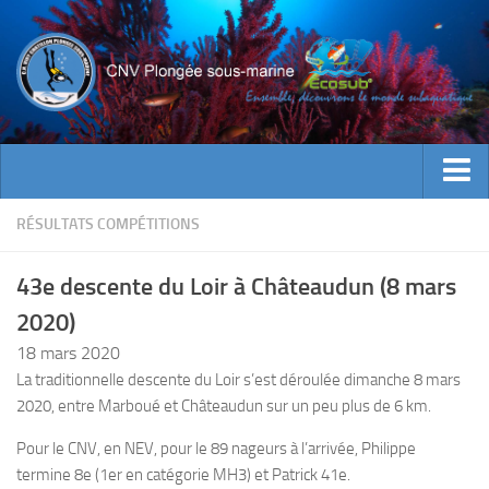
ACTUALITES
RÉSULTATS COMPÉTITIONS
EVENEMENTS
43e descente du Loir à Châteaudun (8 mars
INFOS CNV
2020)
Bienvenue
18 mars 2020
Contacts
La traditionnelle descente du Loir s’est déroulée dimanche 8 mars
2020, entre Marboué et Châteaudun sur un peu plus de 6 km.
Documents utiles
Encadrement
Pour le CNV, en NEV, pour le 89 nageurs à l’arrivée, Philippe
termine 8e (1er en catégorie MH3) et Patrick 41e.
Historique